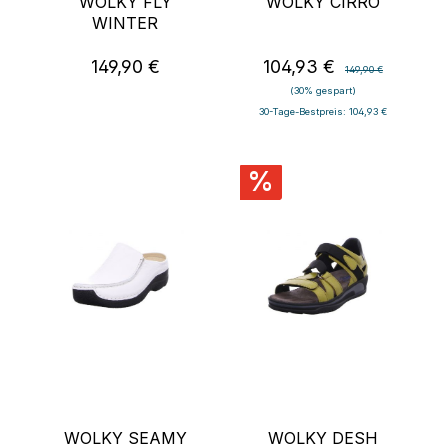
WOLKY FLY
WOLKY CIRRO
WINTER
149,90 €
104,93 €
Regulärer Preis:
Verkaufspreis:
Regulärer Preis:
149,90 €
(30% gespart)
30-Tage-Bestpreis: 104,93 €
%
WOLKY SEAMY
WOLKY DESH