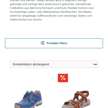
Damen und Herren. Jedes Modell wird in eigenem Design
gefertigt und verf
ü
gt
ü
ber anatomisch geformte, d
ä
mpfende
Fu
ß
betten aus Memory
‑
Schaum und Kork, flexible Sohlen und
hochwertige Leder
‑
oder Materialmix
‑
Oberfl
ä
chen. Die Marke
steht f
ü
r langlebige, fu
ß
freundliche und vielseitige Styles von
Halbschuhen bis Boots.
Produkte filtern
%