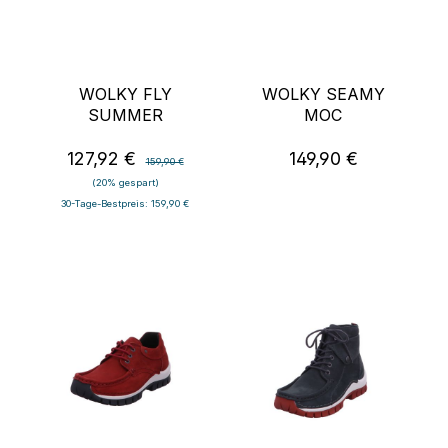
WOLKY FLY
WOLKY SEAMY
SUMMER
MOC
127,92 €
149,90 €
Verkaufspreis:
Regulärer Preis:
Regulärer Preis:
159,90 €
(20% gespart)
30-Tage-Bestpreis: 159,90 €