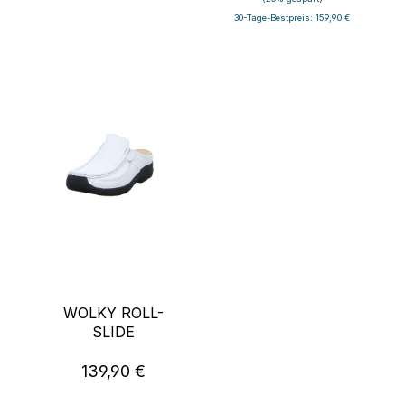
30-Tage-Bestpreis: 159,90 €
WOLKY ROLL-
SLIDE
139,90 €
Regulärer Preis: