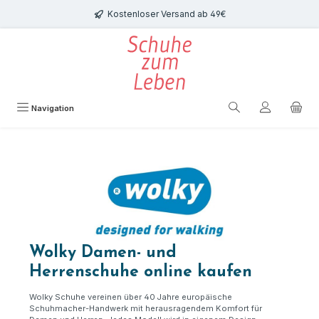
Zum Hauptinhalt springen
Kostenloser Versand ab 49€
Navigation
Wolky Damen- und
Herrenschuhe online kaufen
Wolky Schuhe vereinen über 40
Jahre europ
ä
ische
Schuhmacher-Handwerk mit herausragendem Komfort f
ü
r