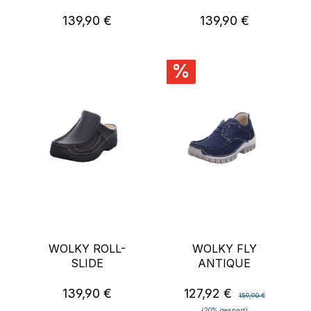
139,90 €
139,90 €
Regulärer Preis:
Regulärer Preis:
%
WOLKY ROLL-
WOLKY FLY
SLIDE
ANTIQUE
139,90 €
127,92 €
Regulärer Preis:
Verkaufspreis:
Regulärer Preis:
159,90 €
(20% gespart)