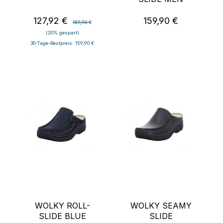
127,92 €
159,90 €
Verkaufspreis:
Regulärer Preis:
Regulärer Preis:
159,90 €
(20% gespart)
30-Tage-Bestpreis: 159,90 €
WOLKY ROLL-
WOLKY SEAMY
SLIDE BLUE
SLIDE