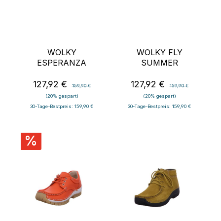
WOLKY
WOLKY FLY
ESPERANZA
SUMMER
127,92 €
127,92 €
Verkaufspreis:
Regulärer Preis:
Verkaufspreis:
Regulärer Preis:
159,90 €
159,90 €
(20% gespart)
(20% gespart)
30-Tage-Bestpreis: 159,90 €
30-Tage-Bestpreis: 159,90 €
%