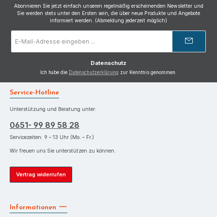
Abonnieren Sie jetzt einfach unseren regelmäßig erscheinenden Newsletter und
Sie werden stets unter den Ersten sein, die über neue Produkte und Angebote
informiert werden. (Abmeldung jederzeit möglich)
E-
Mail-
Adresse
*
Datenschutz
Ich habe die
Datenschutzerklärung
zur Kenntnis genommen.
Service-Hotline
Unterstützung und Beratung unter:
0651- 99 89 58 28
Servicezeiten: 9 – 13 Uhr (Mo. – Fr.)
Wir freuen uns Sie unterstützen zu können.
Vertrag widerrufen
Informationen