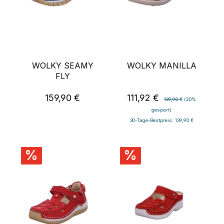
WOLKY SEAMY
WOLKY MANILLA
FLY
159,90 €
111,92 €
Regulärer Preis:
Verkaufspreis:
Regulärer Preis:
139,90 €
(20%
gespart)
30-Tage-Bestpreis: 139,90 €
%
%