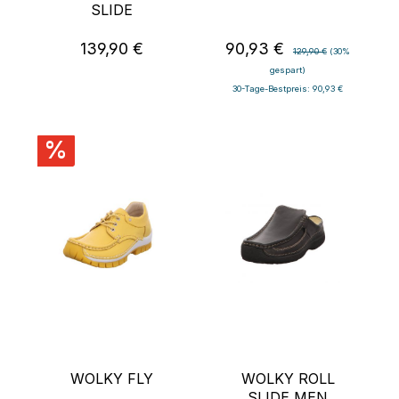
SLIDE
139,90 €
90,93 €
Regulärer Preis:
Verkaufspreis:
Regulärer Preis:
129,90 €
(30%
gespart)
30-Tage-Bestpreis: 90,93 €
%
WOLKY FLY
WOLKY ROLL
SLIDE MEN