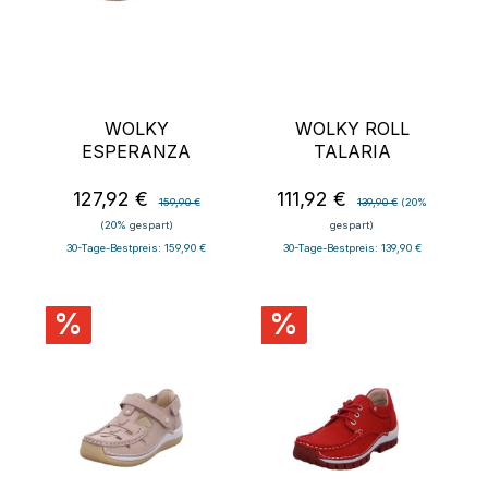
WOLKY
WOLKY ROLL
ESPERANZA
TALARIA
127,92 €
111,92 €
Verkaufspreis:
Regulärer Preis:
Verkaufspreis:
Regulärer Preis:
159,90 €
139,90 €
(20%
(20% gespart)
gespart)
30-Tage-Bestpreis: 159,90 €
30-Tage-Bestpreis: 139,90 €
%
%