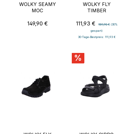
WOLKY SEAMY
WOLKY FLY
MOC
TIMBER
149,90 €
111,93 €
Regulärer Preis:
Verkaufspreis:
Regulärer Preis:
159,90 €
(30%
gespart)
30-Tage-Bestpreis: 111,93 €
%