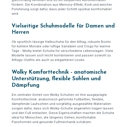
gleichmäßig verteilen und so ein bequemes Abrollverhalten
fördern. Die Kombination aus Memory-Effekt, Kork und weicher
Polsterung sorgt dafür, dass jeder Schritt spürbar komfortabler
wird.
Vielseitige Schuhmodelle für Damen und
Herren
Ob sportlich-lässige Halbschuhe für den Alltag, robuste Boots
für kühlere Monate oder luftige Sandalen und Clogs für warme
Tage - Wolky bietet Schuhe für verschiedene Lebenslagen. Viele
Modelle lassen sich leicht kombinieren und passen sowohl zu
Alltags-Outfits als auch zu eleganteren Looks.
Wolky Komforttechnik - anatomische
Unterstützung, flexible Sohlen und
Dämpfung
Ein zentraler Vorteil von Wolky Schuhen ist ihre ausgeprägte
Komforttechnik: anatomisch geformte Fußbetten, flexible,
dämpfende Laufsohlen und sorgfältig ausgewählte Materialien
sorgen dafür, dass sich Wolky-Schuhe angenehm tragen lassen
und den Fuß entlasten. Diese Eigenschaften machen die Schuhe
ideal für Menschen, die längeres Gehen, komfortable
Passformen und gesunde Fußmechanik schätzen.