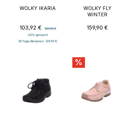
WOLKY IKARIA
WOLKY FLY
WINTER
103,92 €
159,90 €
Verkaufspreis:
Regulärer Preis:
Regulärer Preis:
129,90 €
(20% gespart)
30-Tage-Bestpreis: 129,90 €
%