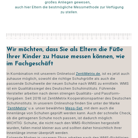
großes Anliegen gewesen,
auch hier Eltern die bestmögliche Messmethode zur Verfügung
zu stellen.
Wir möchten, dass Sie als Eltern die Füße
Ihrer Kinder zu Hause messen können, wie
im Fachgeschäft
In Kombination mit unserem Onlinetool
ZentiMetrix.de
, ist es jetzt auch
zuhause möglich, sowohl die richtige Schuhgröße als auch die
passende Schuhweite der neuen Schuhe nach WMS zu ermitteln. WMS
ist ein Qualitätssiegel des Deutschen Schuhinstituts. Führende
Hersteller arbeiten nach deren strengen Qualitäts- und Passform-
Vorgaben. Seit 2018 ist ZentiMetrix Kooperationspartner des Deutschen
Schuhinstituts. In unserem Onlineshop finden Sie unter der Marke
'
ZentiMetrix
' u.a. unser bewährtes
Mess-Set
, mit dem auch die
Innenlänge von Schuhen geprüft werden kann. Auch der schnelle Check,
ob die getragenen Schuhe noch passen, ist dadurch möglich.
WICHTIG: Schuhe, die nicht nach den WMS-Richtlinien hergestellt
wurden, fallen meist kleiner aus und sollten daher hinsichtlich Ihrer
Innenlänge immer überprüft werden.
Folgende Marken in unserem Shop arbeiten nach den WMS-Richtlinien: