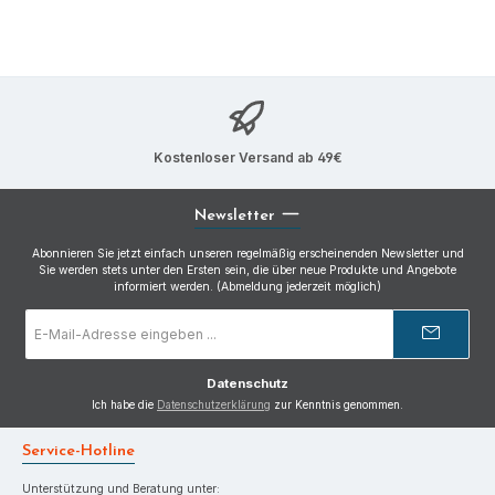
Kostenloser Versand ab 49€
Newsletter
Abonnieren Sie jetzt einfach unseren regelmäßig erscheinenden Newsletter und
Sie werden stets unter den Ersten sein, die über neue Produkte und Angebote
informiert werden. (Abmeldung jederzeit möglich)
E-
Mail-
Adresse
*
Datenschutz
Ich habe die
Datenschutzerklärung
zur Kenntnis genommen.
Service-Hotline
Unterstützung und Beratung unter: