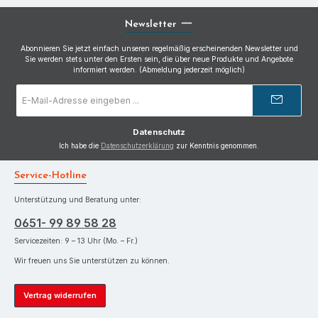
Newsletter
Abonnieren Sie jetzt einfach unseren regelmäßig erscheinenden Newsletter und
Sie werden stets unter den Ersten sein, die über neue Produkte und Angebote
informiert werden. (Abmeldung jederzeit möglich)
E-
Mail-
Adresse
*
Datenschutz
Ich habe die
Datenschutzerklärung
zur Kenntnis genommen.
Service-Hotline
Unterstützung und Beratung unter:
0651- 99 89 58 28
Servicezeiten: 9 – 13 Uhr (Mo. – Fr.)
Wir freuen uns Sie unterstützen zu können.
Vertrag widerrufen