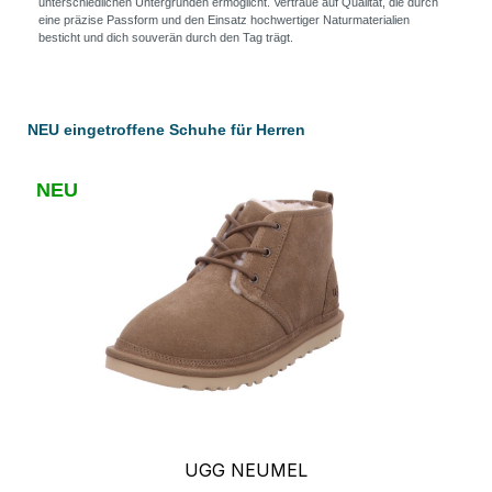
unterschiedlichen Untergründen ermöglicht. Vertraue auf Qualität, die durch
eine präzise Passform und den Einsatz hochwertiger Naturmaterialien
besticht und dich souverän durch den Tag trägt.
Produktgalerie überspringen
NEU eingetroffene Schuhe für Herren
NEU
UGG NEUMEL