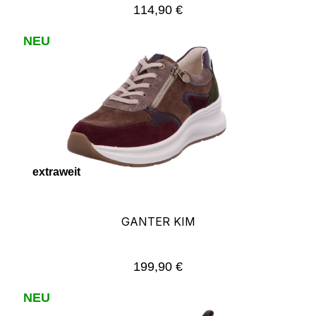
114,90 €
Regulärer Preis:
NEU
extraweit
GANTER KIM
199,90 €
Regulärer Preis:
NEU