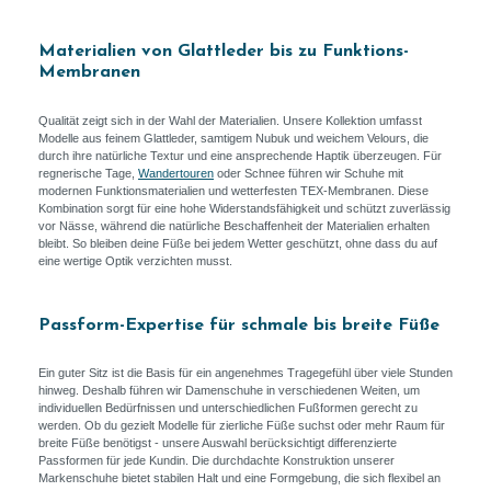
Materialien von Glattleder bis zu Funktions-
Membranen
Qualität zeigt sich in der Wahl der Materialien. Unsere Kollektion umfasst
Modelle aus feinem Glattleder, samtigem Nubuk und weichem Velours, die
durch ihre natürliche Textur und eine ansprechende Haptik überzeugen. Für
regnerische Tage,
Wandertouren
oder Schnee führen wir Schuhe mit
modernen Funktionsmaterialien und wetterfesten TEX-Membranen. Diese
Kombination sorgt für eine hohe Widerstandsfähigkeit und schützt zuverlässig
vor Nässe, während die natürliche Beschaffenheit der Materialien erhalten
bleibt. So bleiben deine Füße bei jedem Wetter geschützt, ohne dass du auf
eine wertige Optik verzichten musst.
Passform-Expertise für schmale bis breite Füße
Ein guter Sitz ist die Basis für ein angenehmes Tragegefühl über viele Stunden
hinweg. Deshalb führen wir Damenschuhe in verschiedenen Weiten, um
individuellen Bedürfnissen und unterschiedlichen Fußformen gerecht zu
werden. Ob du gezielt Modelle für zierliche Füße suchst oder mehr Raum für
breite Füße benötigst - unsere Auswahl berücksichtigt differenzierte
Passformen für jede Kundin. Die durchdachte Konstruktion unserer
Markenschuhe bietet stabilen Halt und eine Formgebung, die sich flexibel an