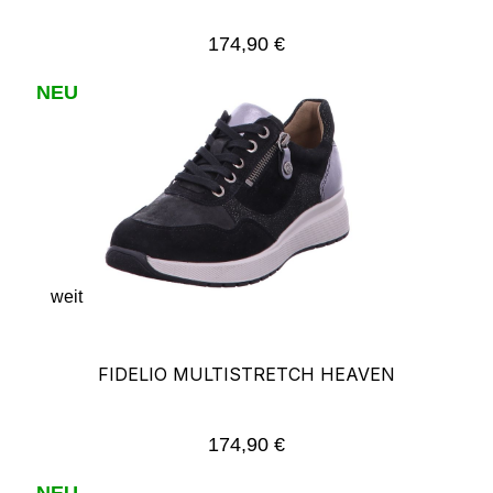
174,90 €
Regulärer Preis:
NEU
weit
FIDELIO MULTISTRETCH HEAVEN
174,90 €
Regulärer Preis:
NEU