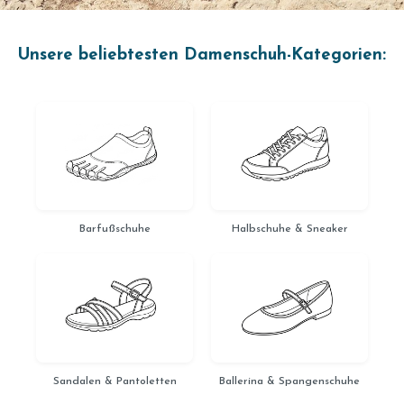
✦
✦
✦
✦
KI-GENERIERT
KI-GENERIERT
KI-GENERIERT
KI-GENERIERT
Unsere beliebtesten Damenschuh-Kategorien:
Barfußschuhe
Halbschuhe & Sneaker
Sandalen & Pantoletten
Ballerina & Spangenschuhe