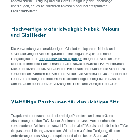
handwerkliche Fertigung und ein klares Design in jeder Lebenslage
überzeugen, sei es bei formellen Anlässen oder bei entspannten
Freizeitaktivitäten.
Hochwertige Materialwahghl: Nubuk, Velours
und Glattleder
Die Verwendung von erstklassigem Glattleder, elegantem Nubuk und
strapazierfähigem Velours garantiert eine elegante Optik und hohe
Langlebigkeit. Für
anspruchsvolle Bedingungen
integrieren viele unserer
Modelle technische Funktionsmaterialien sowie bewährte TEX-Membranen.
Diese schützen effektiv vor äußeren Einflüssen und machen die Schuhe zu
verlässlichen Partnern bei Wind und Wetter. Die Kombination aus traditioneller
Lederverarbeitung und modernen Textiltechnologien sorgt dafür, dass die
Schuhe auch bei intensiver Nutzung ihre Form und Wertigkeit behalten.
Vielfältige Passformen für den richtigen Sitz
Tragekomfort entsteht durch die richtige Passform und eine präzise
Abstimmung auf den Fuß. Unser Sortiment umfasst Herrenschuhe in
verschiedenen Weiten, um sowohl für schmale Füße als auch für breite Füße
die passende Lösung anzubieten. Wir achten auf eine Fertigung, die den
Anforderungen des Alltags entspricht und einen festen Stand auf