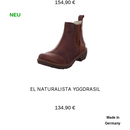
154,90 €
Regulärer Preis:
NEU
EL NATURALISTA YGGDRASIL
134,90 €
Regulärer Preis:
Made in
Germany