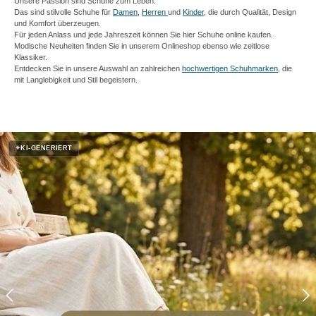
Unsere Passion sind Schuhe zum Leben.
Das sind stilvolle Schuhe für
Damen
,
Herren
und
Kinder
, die durch Qualität, Design
und Komfort überzeugen.
Für jeden Anlass und jede Jahreszeit können Sie hier Schuhe online kaufen.
Modische Neuheiten finden Sie in unserem Onlineshop ebenso wie zeitlose
Klassiker.
Entdecken Sie in unsere Auswahl an zahlreichen
hochwertigen Schuhmarken
, die
mit Langlebigkeit und Stil begeistern.
Bildergalerie überspringen
✦
KI-GENERIERT