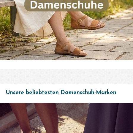
✦
✦
KI-GENERIERT
KI-GENERIERT
Unsere beliebtesten Damenschuh-Marken
Bildergalerie überspringen