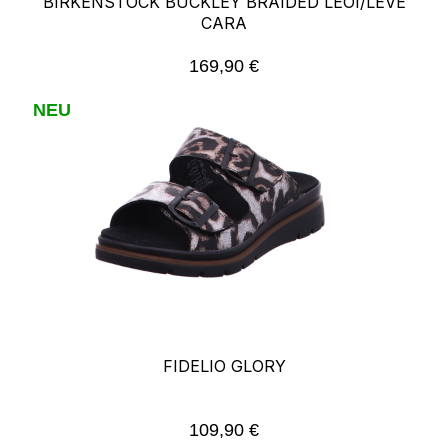
BIRKENSTOCK BUCKLEY BRAIDED LEOI/LEVE
CARA
169,90 €
Regulärer Preis:
NEU
FIDELIO GLORY
109,90 €
Regulärer Preis: