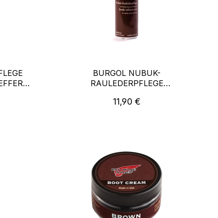
FLEGE
BURGOL NUBUK-
EFFER-
RAULEDERPFLEGE
MITTELBRAUN
reis:
Regulärer Preis:
11,90 €