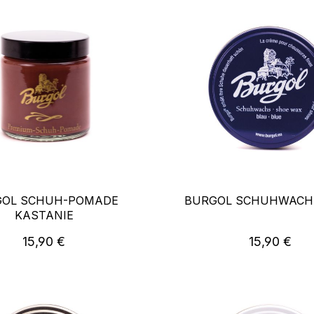
GOL SCHUH-POMADE
BURGOL SCHUHWACH
KASTANIE
Regulärer Preis:
Regulärer P
15,90 €
15,90 €