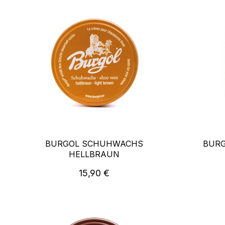
BURGOL SCHUHWACHS
BUR
HELLBRAUN
Regulärer Preis:
15,90 €