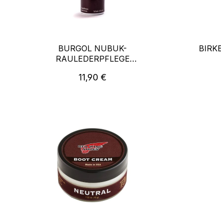
BURGOL NUBUK-
BIRK
RAULEDERPFLEGE
DUNKELBRAUN
Regulärer Preis:
11,90 €