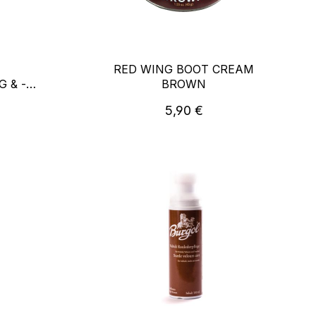
RED WING BOOT CREAM
 & -
BROWN
reis:
Regulärer Preis:
5,90 €