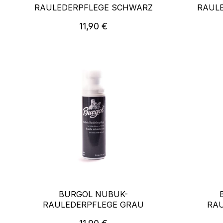
RAULEDERPFLEGE SCHWARZ
RAULE
Regulärer Preis:
11,90 €
BURGOL NUBUK-
RAULEDERPFLEGE GRAU
RAU
Regulärer Preis: