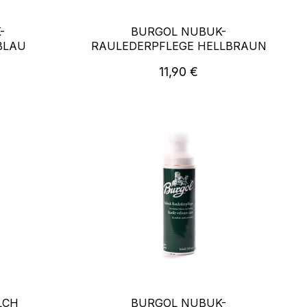
-
BURGOL NUBUK-
BLAU
RAULEDERPFLEGE HELLBRAUN
reis:
Regulärer Preis:
11,90 €
LCH
BURGOL NUBUK-