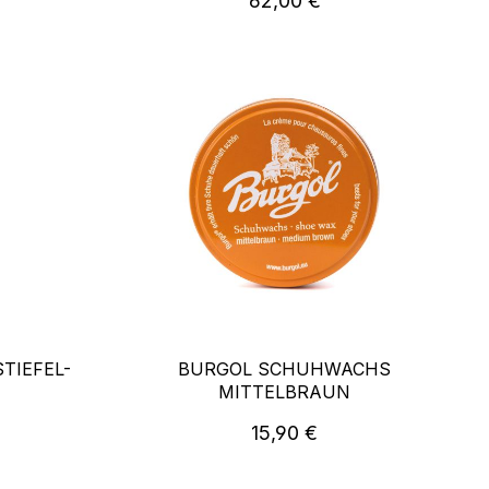
62,00 €
TIEFEL-
BURGOL SCHUHWACHS
MITTELBRAUN
reis:
Regulärer Preis:
15,90 €