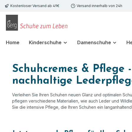
Kostenloser Versand ab 49€
Versand innerhalb von 24h
 Hauptinhalt springen
Zur Suche springen
Zur Hauptnavigation springen
Home
Kinderschuhe
Damenschuhe
H
Schuhcremes & Pflege -
nachhaltige Lederpfleg
Verleihen Sie Ihren Schuhen neuen Glanz und optimalen Schu
pflegen verschiedene Materialien, wie auch Leder und Wildl
Sie die intensive Pflege, die Ihren Schuhen ein langanhalten