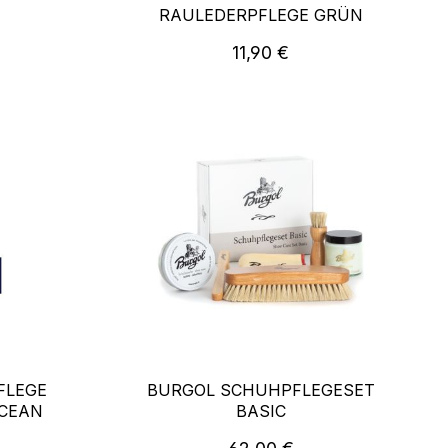
RAULEDERPFLEGE GRÜN
reis:
Regulärer Preis:
11,90 €
FLEGE
BURGOL SCHUHPFLEGESET
OCEAN
BASIC
reis:
Regulärer Preis: