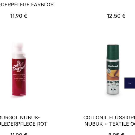
DERPFLEGE FARBLOS
Regulärer Preis:
Regulärer P
11,90 €
12,50 €
BURGOL NUBUK-
COLLONIL FLÜSSIGP
LEDERPFLEGE ROT
NUBUK + TEXTILE 
Regulärer Preis:
Regulärer P