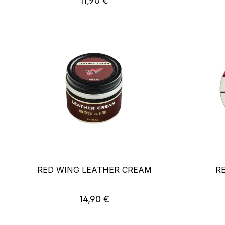
11,90 €
RED WING LEATHER CREAM
R
Regulärer Preis:
14,90 €