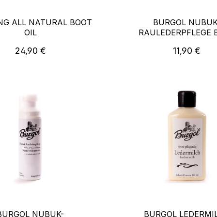
NG ALL NATURAL BOOT
BURGOL NUBUK
OIL
RAULEDERPFLEGE 
Regulärer Preis:
Regulärer P
24,90 €
11,90 €
BURGOL NUBUK-
BURGOL LEDERMI