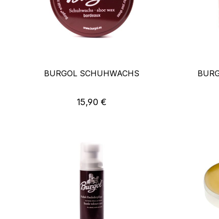
BURGOL SCHUHWACHS
BUR
Regulärer Preis:
15,90 €