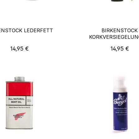
ENSTOCK LEDERFETT
BIRKENSTOCK
KORKVERSIEGELUNG
SCHUTZ
Regulärer Preis:
Regulärer P
14,95 €
14,95 €