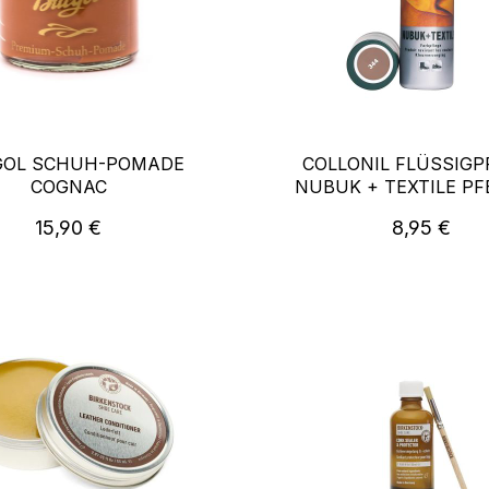
GOL SCHUH-POMADE
COLLONIL FLÜSSIGP
COGNAC
NUBUK + TEXTILE PF
TAUPE
Regulärer Preis:
Regulärer P
15,90 €
8,95 €