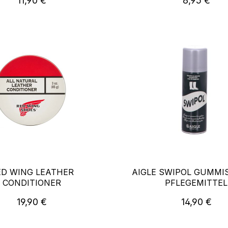
11,90 €
8,95 €
ED WING LEATHER
AIGLE SWIPOL GUMMIS
CONDITIONER
PFLEGEMITTEL
Regulärer Preis:
Regulärer P
19,90 €
14,90 €