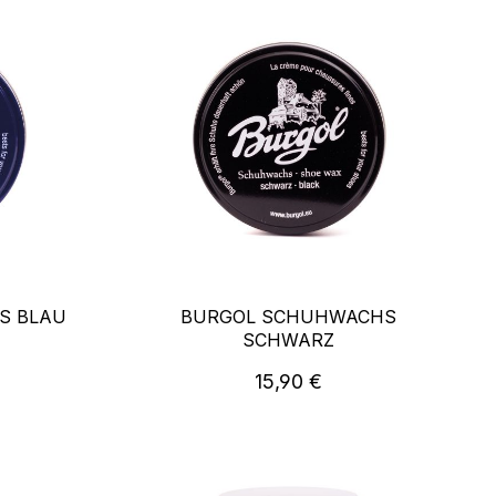
S BLAU
BURGOL SCHUHWACHS
SCHWARZ
reis:
Regulärer Preis:
15,90 €