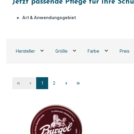
Jetzt passende Pflege für Ihre Sch
Art & Anwendungsgebiet
Hersteller
Größe
Farbe
Preis
Seite
Seite
1
2