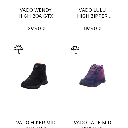
VADO WENDY
VADO LULU
HIGH BOA GTX
HIGH ZIPPER
VATEX
129,90 €
119,90 €
Regulärer Preis:
Regulärer Preis:
VADO HIKER MID
VADO FADE MID