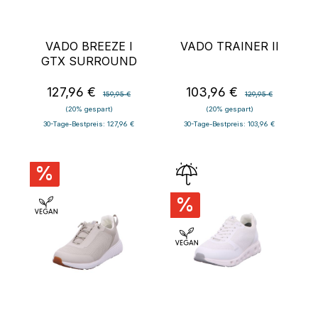
VADO BREEZE I
VADO TRAINER II
GTX SURROUND
127,96 €
103,96 €
Verkaufspreis:
Regulärer Preis:
Verkaufspreis:
Regulärer Preis:
159,95 €
129,95 €
(20% gespart)
(20% gespart)
30-Tage-Bestpreis: 127,96 €
30-Tage-Bestpreis: 103,96 €
%
%