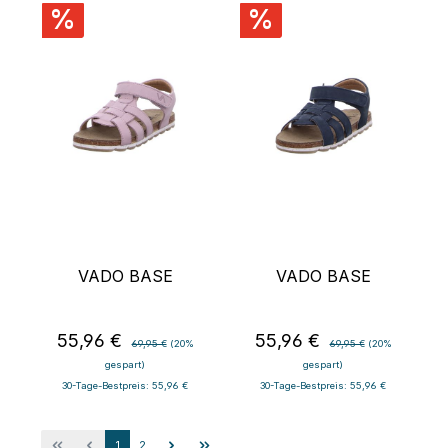
%
%
VADO BASE
VADO BASE
55,96 €
55,96 €
Verkaufspreis:
Regulärer Preis:
Verkaufspreis:
Regulärer Preis:
69,95 €
(20%
69,95 €
(20%
gespart)
gespart)
30-Tage-Bestpreis: 55,96 €
30-Tage-Bestpreis: 55,96 €
Seite
Seite
1
2