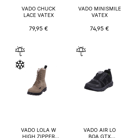
VADO CHUCK
VADO MINISMILE
LACE VATEX
VATEX
79,95 €
74,95 €
Regulärer Preis:
Regulärer Preis:
VADO LOLA W
VADO AIR LO
HIGH ZIPPER
BOA GTX