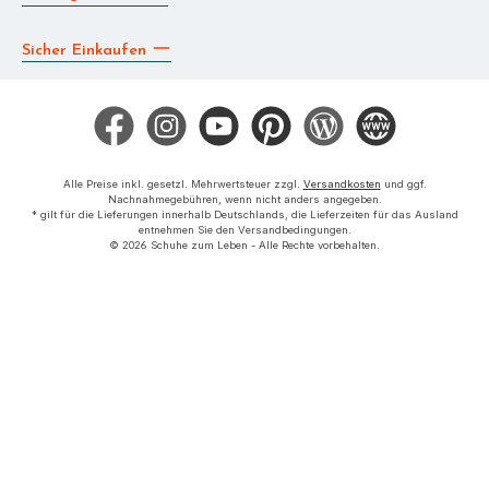
Sicher Einkaufen
Facebook
Instagram
YouTube
Pinterest
Blog
Die BERG App
Alle Preise inkl. gesetzl. Mehrwertsteuer zzgl.
Versandkosten
und ggf.
Nachnahmegebühren, wenn nicht anders angegeben.
* gilt für die Lieferungen innerhalb Deutschlands, die Lieferzeiten für das Ausland
entnehmen Sie den Versandbedingungen.
© 2026 Schuhe zum Leben - Alle Rechte vorbehalten.