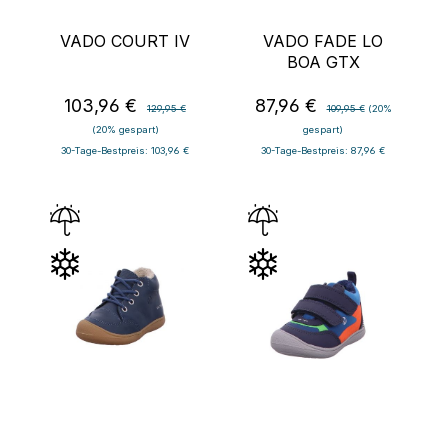
VADO COURT IV
VADO FADE LO
BOA GTX
103,96 €
87,96 €
Verkaufspreis:
Regulärer Preis:
Verkaufspreis:
Regulärer Preis:
129,95 €
109,95 €
(20%
(20% gespart)
gespart)
30-Tage-Bestpreis: 103,96 €
30-Tage-Bestpreis: 87,96 €