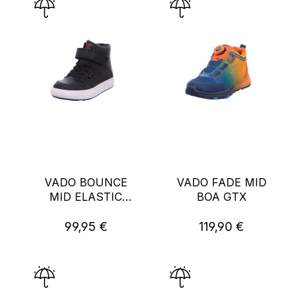
VADO BOUNCE
VADO FADE MID
MID ELASTIC
BOA GTX
VATEX
99,95 €
119,90 €
Regulärer Preis:
Regulärer Preis: