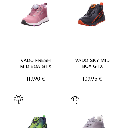
VADO FRESH
VADO SKY MID
MID BOA GTX
BOA GTX
119,90 €
109,95 €
Regulärer Preis:
Regulärer Preis: