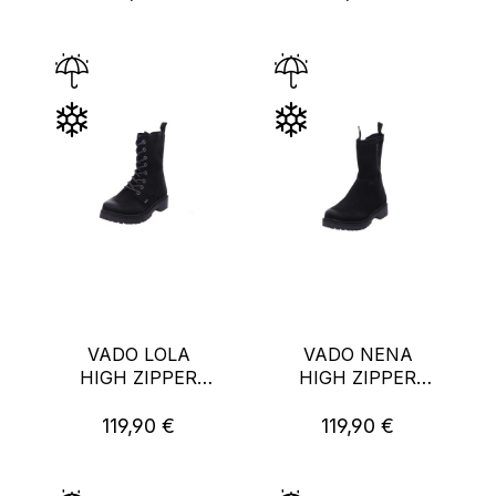
VADO LOLA
VADO NENA
HIGH ZIPPER
HIGH ZIPPER
VATEX
VATEX
119,90 €
119,90 €
Regulärer Preis:
Regulärer Preis: