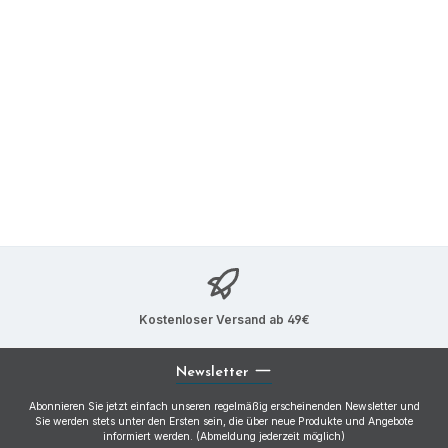
Kostenloser Versand ab 49€
Newsletter
Abonnieren Sie jetzt einfach unseren regelmäßig erscheinenden Newsletter und
Sie werden stets unter den Ersten sein, die über neue Produkte und Angebote
informiert werden. (Abmeldung jederzeit möglich)