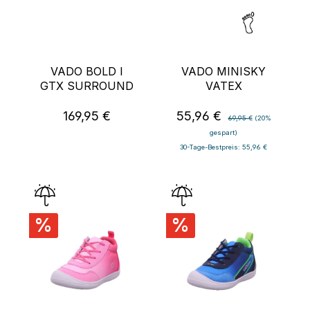
VADO BOLD I
VADO MINISKY
GTX SURROUND
VATEX
169,95 €
55,96 €
Regulärer Preis:
Verkaufspreis:
Regulärer Preis:
69,95 €
(20%
gespart)
30-Tage-Bestpreis: 55,96 €
%
%