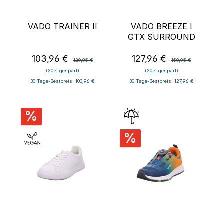
VADO TRAINER II
VADO BREEZE I
GTX SURROUND
103,96 €
127,96 €
Verkaufspreis:
Regulärer Preis:
Verkaufspreis:
Regulärer Preis:
129,95 €
159,95 €
(20% gespart)
(20% gespart)
30-Tage-Bestpreis: 103,96 €
30-Tage-Bestpreis: 127,96 €
%
%