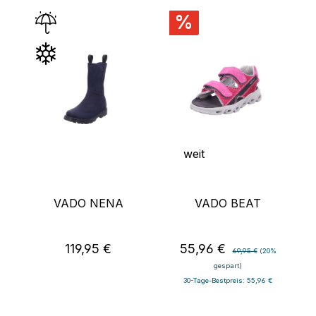
%
weit
VADO NENA
VADO BEAT
119,95 €
55,96 €
Regulärer Preis:
Verkaufspreis:
Regulärer Preis:
69,95 €
(20%
gespart)
30-Tage-Bestpreis: 55,96 €