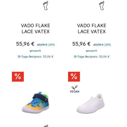
VADO FLAKE
VADO FLAKE
LACE VATEX
LACE VATEX
55,96 €
55,96 €
Verkaufspreis:
Regulärer Preis:
Verkaufspreis:
Regulärer Preis:
69,95 €
(20%
69,95 €
(20%
gespart)
gespart)
30-Tage-Bestpreis: 55,96 €
30-Tage-Bestpreis: 55,96 €
%
%