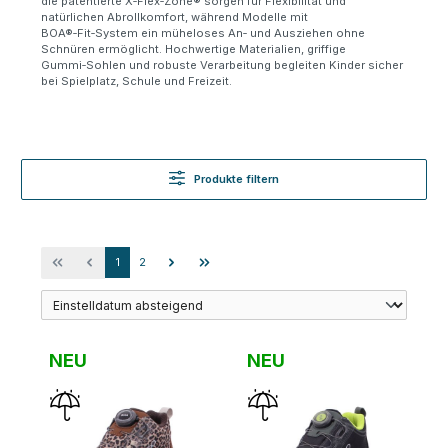
die patentierte X
‑
Flex
‑
Zone
®
sorgen f
ü
r Flexibilit
ä
t und
nat
ü
rlichen Abrollkomfort, w
ä
hrend Modelle mit
BOA
®
‑
Fit
‑
System ein m
ü
heloses An
‑
und Ausziehen ohne
Schn
ü
ren erm
ö
glicht. Hochwertige Materialien, griffige
Gummi
‑
Sohlen und robuste Verarbeitung begleiten Kinder sicher
bei Spielplatz, Schule und Freizeit.
Produkte filtern
Seite
Seite
1
2
NEU
NEU