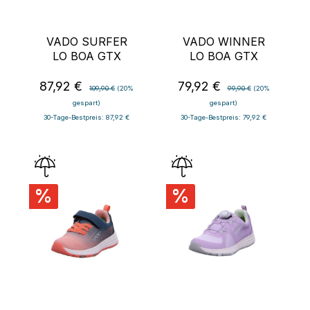
VADO SURFER
VADO WINNER
LO BOA GTX
LO BOA GTX
87,92 €
79,92 €
Verkaufspreis:
Regulärer Preis:
Verkaufspreis:
Regulärer Preis:
109,90 €
(20%
99,90 €
(20%
gespart)
gespart)
30-Tage-Bestpreis: 87,92 €
30-Tage-Bestpreis: 79,92 €
%
%