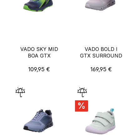
VADO SKY MID
VADO BOLD I
BOA GTX
GTX SURROUND
109,95 €
169,95 €
Regulärer Preis:
Regulärer Preis:
%