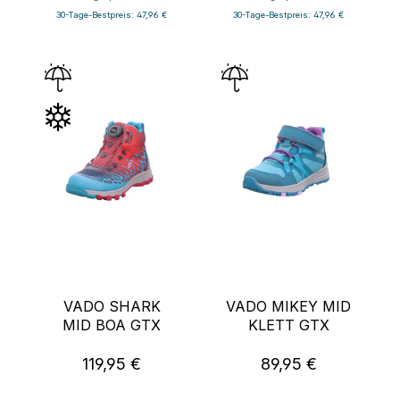
30-Tage-Bestpreis: 47,96 €
30-Tage-Bestpreis: 47,96 €
VADO SHARK
VADO MIKEY MID
MID BOA GTX
KLETT GTX
119,95 €
89,95 €
Regulärer Preis:
Regulärer Preis: