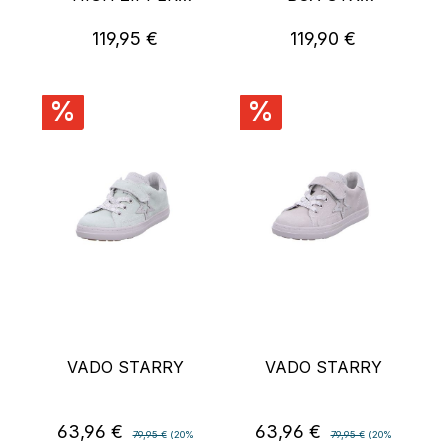
VATEX
SURROUND
119,95 €
119,90 €
Regulärer Preis:
Regulärer Preis:
%
%
VADO STARRY
VADO STARRY
63,96 €
63,96 €
Verkaufspreis:
Regulärer Preis:
Verkaufspreis:
Regulärer Preis:
79,95 €
(20%
79,95 €
(20%