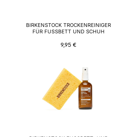
BIRKENSTOCK TROCKENREINIGER
FÜR FUSSBETT UND SCHUH
9,95 €
Regulärer Preis: