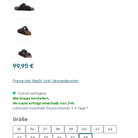
99,95 €
Preise inkl. MwSt. zzgl. Versandkosten
Sofort verfügbar.
Werktags bestellen,
Versand erfolgt innerhalb von 24h
Lieferzeit innerhalb Deutschlands 1-3 Tage *
auswählen
Größe
35
36
37
38
39
40
41
42
43
44
45
46
47
48