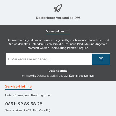
Kostenloser Versand ab 49€
Newsletter
Abonnieren Sie jetzt einfach unseren regelmäßig erscheinenden Newsletter und
Sie werden stets unter den Ersten sein, die über neue Produkte und Angebote
informiert werden. (Abmeldung jederzeit möglich)
E-
Mail-
Adresse
*
Datenschutz
Ich habe die
Datenschutzerklärung
zur Kenntnis genommen.
Service-Hotline
Unterstützung und Beratung unter:
0651- 99 89 58 28
Servicezeiten: 9 – 13 Uhr (Mo. – Fr.)