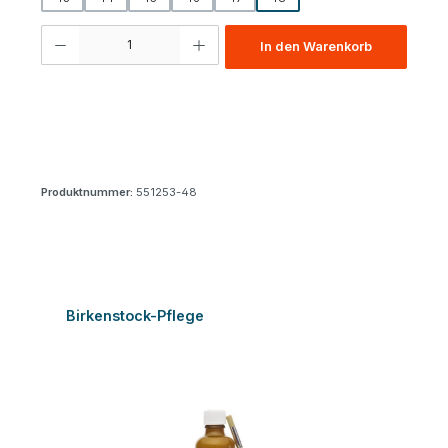
Produkt Anzahl: Gib den gewünschten Wert ein oder benutze die Schaltfl
In den Warenkorb
Produktnummer:
551253-48
Produktgalerie überspringen
Birkenstock-Pflege