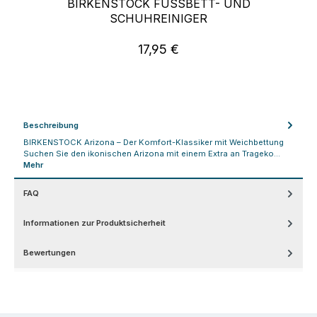
BIRKENSTOCK FUSSBETT- UND S
CHUHREINIGER
17,95 €
Regulärer Preis:
Beschreibung
BIRKENSTOCK Arizona – Der Komfort-Klassiker mit Weichbettung
Suchen Sie den ikonischen Arizona mit einem Extra an Trageko…
Mehr
FAQ
Informationen zur Produktsicherheit
Bewertungen