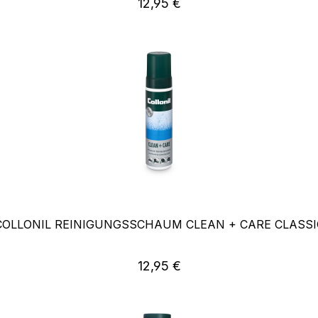
Regulärer Preis:
12,95 €
COLLONIL REINIGUNGSSCHAUM CLEAN + CARE CLASSI
Regulärer Preis:
12,95 €