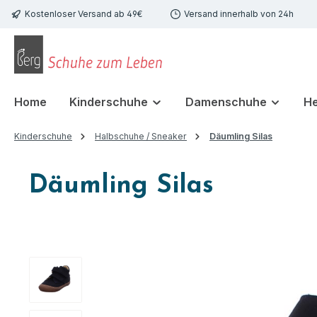
Kostenloser Versand ab 49€
Versand innerhalb von 24h
 Hauptinhalt springen
Zur Suche springen
Zur Hauptnavigation springen
Home
Kinderschuhe
Damenschuhe
H
Kinderschuhe
Halbschuhe / Sneaker
Däumling Silas
Däumling Silas
Bildergalerie überspringen