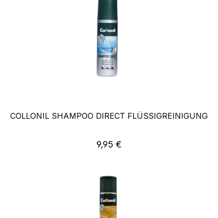
COLLONIL SHAMPOO DIRECT FLÜSSIGREINIGUNG
Regulärer Preis:
9,95 €