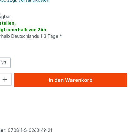
ügbar.
tellen,
lgt innerhalb von 24h
erhalb Deutschlands 1-3 Tage *
wählen
23
l: Gib den gewünschten Wert ein oder benutze die Schaltflächen um
In den Warenkorb
er:
070811-S-0263-49-21