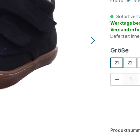
Sofort verf
Werktags bes
Versand erfo
Lieferzeit inn
aus
Größe
21
22
Produkt Anzah
Produktnumm