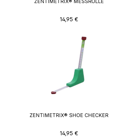
ZENTIMETRIX® MESSROLLE
Regulärer Preis:
14,95 €
ZENTIMETRIX® SHOE CHECKER
Regulärer Preis:
14,95 €