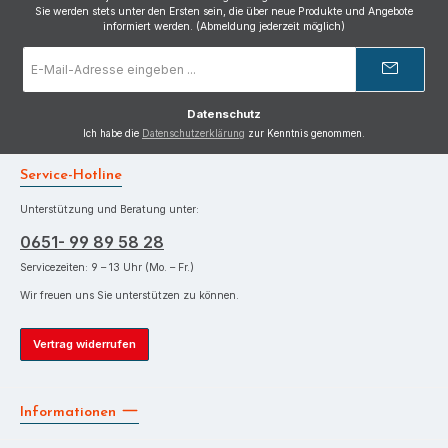
Sie werden stets unter den Ersten sein, die über neue Produkte und Angebote
informiert werden. (Abmeldung jederzeit möglich)
E-
Mail-
Adresse
*
Datenschutz
Ich habe die
Datenschutzerklärung
zur Kenntnis genommen.
Service-Hotline
Unterstützung und Beratung unter:
0651- 99 89 58 28
Servicezeiten: 9 – 13 Uhr (Mo. – Fr.)
Wir freuen uns Sie unterstützen zu können.
Vertrag widerrufen
Informationen