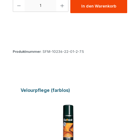
Produkt Anzahl: Gib den gewünschten Wert ein oder benutze die Schaltfl
In den Warenkorb
Produktnummer:
SFM-10236-22-01-2-7.5
Produktgalerie überspringen
Velourpflege (farblos)