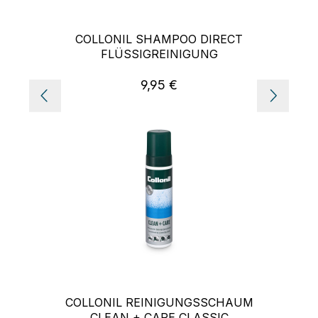
COLLONIL SHAMPOO DIRECT
FLÜSSIGREINIGUNG
9,95 €
Regulärer Preis:
COLLONIL REINIGUNGSSCHAUM
CLEAN + CARE CLASSIC