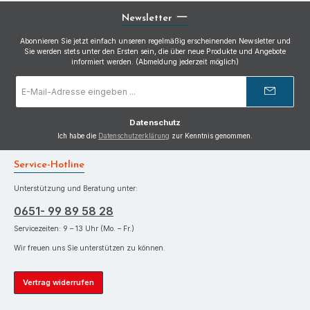
Newsletter
Abonnieren Sie jetzt einfach unseren regelmäßig erscheinenden Newsletter und
Sie werden stets unter den Ersten sein, die über neue Produkte und Angebote
informiert werden. (Abmeldung jederzeit möglich)
E-
Mail-
Adresse
*
Datenschutz
Ich habe die
Datenschutzerklärung
zur Kenntnis genommen.
Service-Hotline
Unterstützung und Beratung unter:
0651- 99 89 58 28
Servicezeiten: 9 – 13 Uhr (Mo. – Fr.)
Wir freuen uns Sie unterstützen zu können.
Vertrag widerrufen