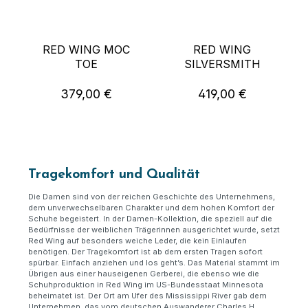
RED WING MOC
RED WING
TOE
SILVERSMITH
379,00 €
419,00 €
Regulärer Preis:
Regulärer Preis:
Tragekomfort und Qualität
Die Damen sind von der reichen Geschichte des Unternehmens,
dem unverwechselbaren Charakter und dem hohen Komfort der
Schuhe begeistert. In der Damen-Kollektion, die speziell auf die
Bedürfnisse der weiblichen Trägerinnen ausgerichtet wurde, setzt
Red Wing auf besonders weiche Leder, die kein Einlaufen
benötigen. Der Tragekomfort ist ab dem ersten Tragen sofort
spürbar. Einfach anziehen und los geht’s. Das Material stammt im
Übrigen aus einer hauseigenen Gerberei, die ebenso wie die
Schuhproduktion in Red Wing im US-Bundesstaat Minnesota
beheimatet ist. Der Ort am Ufer des Mississippi River gab dem
Unternehmen, das vom deutschen Auswanderer Charles H.