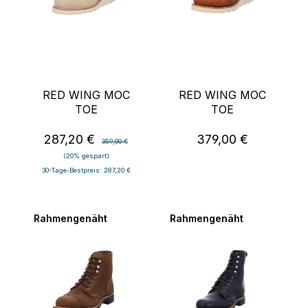
RED WING MOC
RED WING MOC
TOE
TOE
287,20 €
379,00 €
Verkaufspreis:
Regulärer Preis:
Regulärer Preis:
359,00 €
(20% gespart)
30-Tage-Bestpreis: 287,20 €
Rahmengenäht
Rahmengenäht