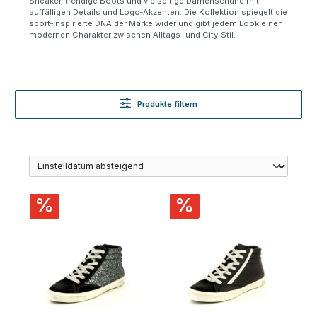
Sneaker, trendige Boots und vielseitige Damenschuhe mit
auff
ä
lligen Details und Logo
‑
Akzenten. Die Kollektion spiegelt die
sport
‑
inspirierte DNA der Marke wider und gibt jedem Look einen
modernen Charakter zwischen Alltags
‑
und City
‑
Stil.
Produkte filtern
%
%