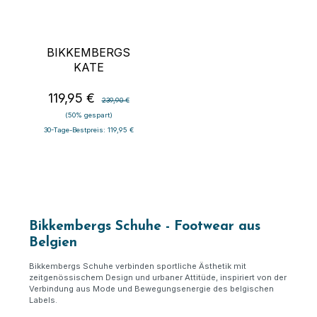
BIKKEMBERGS
KATE
119,95 €
Verkaufspreis:
Regulärer Preis:
239,90 €
(50% gespart)
30-Tage-Bestpreis: 119,95 €
Bikkembergs Schuhe - Footwear aus
Belgien
Bikkembergs Schuhe verbinden sportliche Ästhetik mit
zeitgenössischem Design und urbaner Attitüde, inspiriert von der
Verbindung aus Mode und Bewegungsenergie des belgischen
Labels.