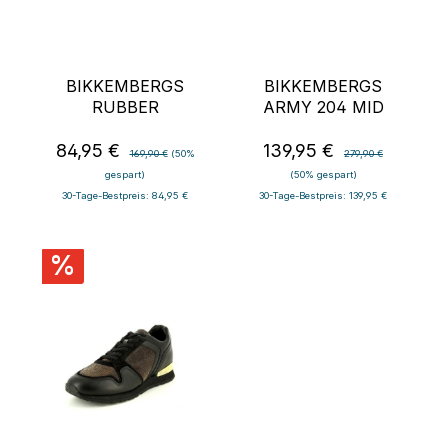
BIKKEMBERGS
BIKKEMBERGS
RUBBER
ARMY 204 MID
84,95 €
139,95 €
Verkaufspreis:
Regulärer Preis:
Verkaufspreis:
Regulärer Preis:
169,90 €
(50%
279,90 €
gespart)
(50% gespart)
30-Tage-Bestpreis: 84,95 €
30-Tage-Bestpreis: 139,95 €
%