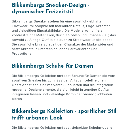
Bikkembergs Sneaker
‑
Design
-
dynamischer Freizeitstil
Bikkembergs Sneaker stehen für eine sportlich
‑
lebhafte
Footwear
‑
Philosophie mit markanten Details, Logo
‑
Akzenten
und vielseitiger Einsatzf
ä
higkeit. Die Modelle kombinieren
kontrastreiche Materialien, flexible Sohlen und urbanes Flair, das
sowohl zu Alltags
‑
Outfits als auch zu Streetwear
‑
Looks passt.
Die sportliche Linie spiegelt den Charakter der Marke wider und
setzt Akzente in unterschiedlichen Farbvarianten und
Proportionen.
Bikkembergs Schuhe für Damen
Die Bikkembergs Kollektion umfasst Schuhe für Damen die vom
sportiven Sneaker bis zum lässigen Alltagsmodell reichen.
Charakteristisch sind markante Silhouetten und die Integration
moderner Designelemente, die sich leicht in trendige Outfits
integrieren lassen und vielseitige Kombinationsmöglichkeiten
bieten.
Bikkembergs Kollektion - sportlicher Stil
trifft urbanen Look
Die Bikkembergs Kollektion umfasst vielseitige Schuhmodelle