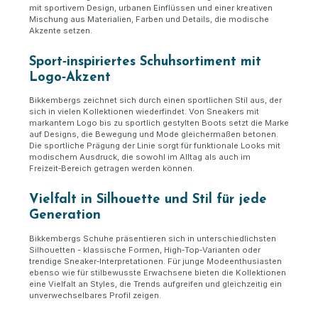
mit sportivem Design, urbanen Einflüssen und einer kreativen
Mischung aus Materialien, Farben und Details, die modische
Akzente setzen.
Sport
‑
inspiriertes Schuhsortiment mit
Logo
‑
Akzent
Bikkembergs zeichnet sich durch einen sportlichen Stil aus, der
sich in vielen Kollektionen wiederfindet. Von Sneakers mit
markantem Logo bis zu sportlich gestylten Boots setzt die Marke
auf Designs, die Bewegung und Mode gleichermaßen betonen.
Die sportliche Prägung der Linie sorgt für funktionale Looks mit
modischem Ausdruck, die sowohl im Alltag als auch im
Freizeit
‑
Bereich getragen werden k
ö
nnen.
Vielfalt in Silhouette und Stil für jede
Generation
Bikkembergs Schuhe präsentieren sich in unterschiedlichsten
Silhouetten - klassische Formen, High
‑
Top
‑
Varianten oder
trendige Sneaker
‑
Interpretationen. F
ü
r junge Modeenthusiasten
ebenso wie f
ü
r stilbewusste Erwachsene bieten die Kollektionen
eine Vielfalt an Styles, die Trends aufgreifen und gleichzeitig ein
unverwechselbares Profil zeigen.