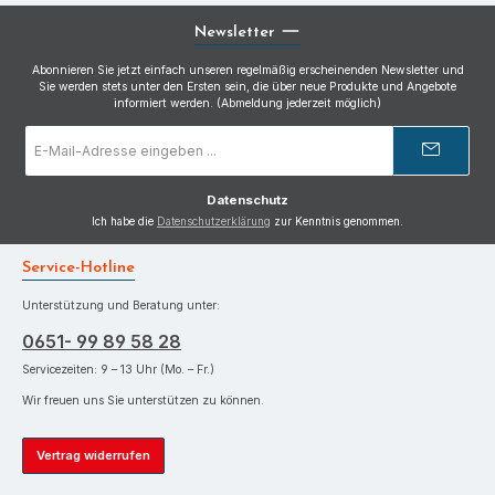
Newsletter
Abonnieren Sie jetzt einfach unseren regelmäßig erscheinenden Newsletter und
Sie werden stets unter den Ersten sein, die über neue Produkte und Angebote
informiert werden. (Abmeldung jederzeit möglich)
E-
Mail-
Adresse
*
Datenschutz
Ich habe die
Datenschutzerklärung
zur Kenntnis genommen.
Service-Hotline
Unterstützung und Beratung unter:
0651- 99 89 58 28
Servicezeiten: 9 – 13 Uhr (Mo. – Fr.)
Wir freuen uns Sie unterstützen zu können.
Vertrag widerrufen