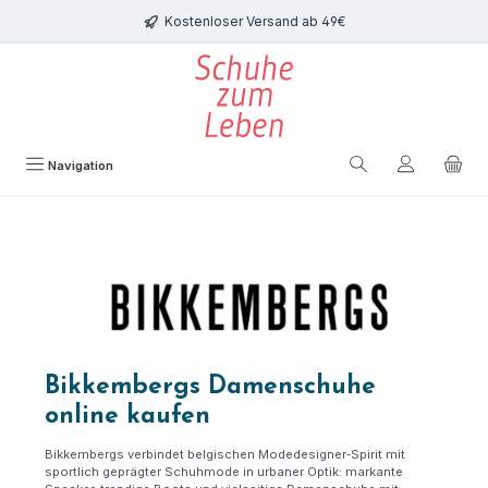
Zum Hauptinhalt springen
Kostenloser Versand ab 49€
Navigation
Bikkembergs Damenschuhe
online kaufen
Bikkembergs verbindet belgischen Modedesigner
‑
Spirit mit
sportlich gepr
ä
gter Schuhmode in urbaner Optik: markante