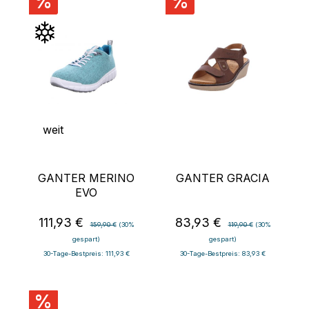
%
%
weit
GANTER MERINO
GANTER GRACIA
EVO
111,93 €
83,93 €
Verkaufspreis:
Regulärer Preis:
Verkaufspreis:
Regulärer Preis:
159,90 €
(30%
119,90 €
(30%
gespart)
gespart)
30-Tage-Bestpreis: 111,93 €
30-Tage-Bestpreis: 83,93 €
%