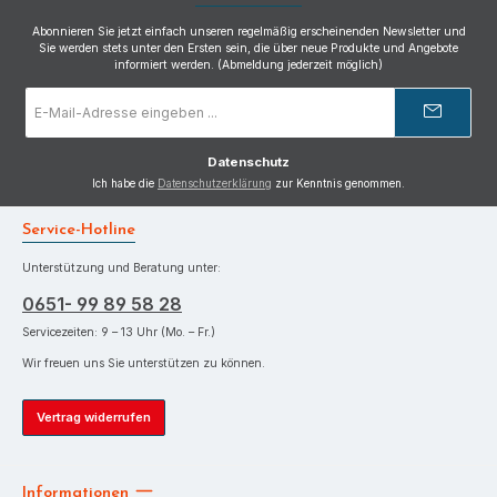
Abonnieren Sie jetzt einfach unseren regelmäßig erscheinenden Newsletter und
Sie werden stets unter den Ersten sein, die über neue Produkte und Angebote
informiert werden. (Abmeldung jederzeit möglich)
E-
Mail-
Adresse
*
Datenschutz
Ich habe die
Datenschutzerklärung
zur Kenntnis genommen.
Service-Hotline
Unterstützung und Beratung unter:
0651- 99 89 58 28
Servicezeiten: 9 – 13 Uhr (Mo. – Fr.)
Wir freuen uns Sie unterstützen zu können.
Vertrag widerrufen
Informationen