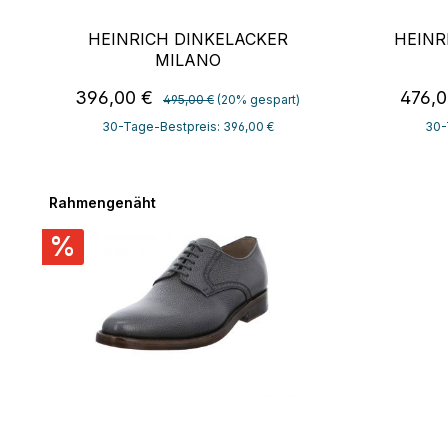
HEINRICH DINKELACKER
HEINR
MILANO
Regulärer Preis:
Verkaufspreis:
Verka
396,00 €
476,
495,00 €
(20% gespart)
30-Tage-Bestpreis: 396,00 €
30-
Rahmengenäht
%