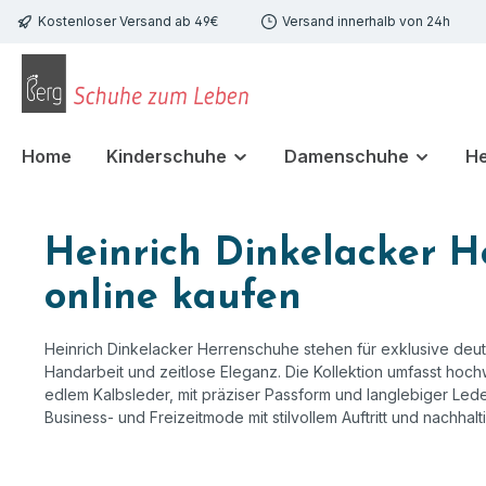
Kostenloser Versand ab 49€
Versand innerhalb von 24h
 Hauptinhalt springen
Zur Suche springen
Zur Hauptnavigation springen
Home
Kinderschuhe
Damenschuhe
H
Heinrich Dinkelacker 
online kaufen
Heinrich Dinkelacker Herrenschuhe stehen für exklusive deu
Handarbeit und zeitlose Eleganz. Die Kollektion umfasst hoc
edlem Kalbsleder, mit präziser Passform und langlebiger Leder
Business- und Freizeitmode mit stilvollem Auftritt und nachhalt