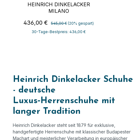
HEINRICH DINKELACKER
MILANO
Regulärer Preis:
Verkaufspreis:
436,00 €
545,00 €
(20% gespart)
30-Tage-Bestpreis: 436,00 €
Heinrich Dinkelacker Schuhe
- deutsche
Luxus
‑
Herrenschuhe mit
langer Tradition
Heinrich Dinkelacker steht seit 1879 für exklusive,
handgefertigte Herrenschuhe mit klassischer Budapester
Machart und meisterlicher Verarbeitung in europäischer