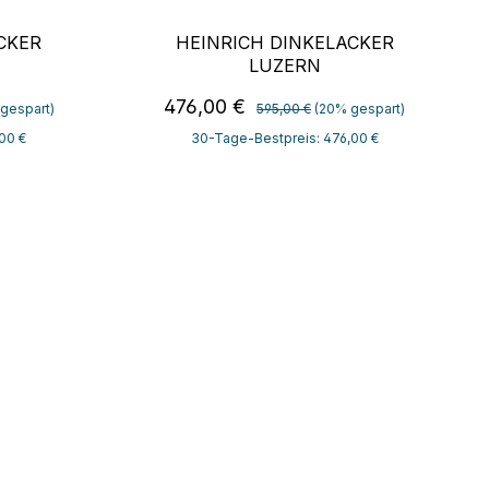
CKER
HEINRICH DINKELACKER
LUZERN
:
Regulärer Preis:
Verkaufspreis:
476,00 €
gespart)
595,00 €
(20% gespart)
00 €
30-Tage-Bestpreis: 476,00 €