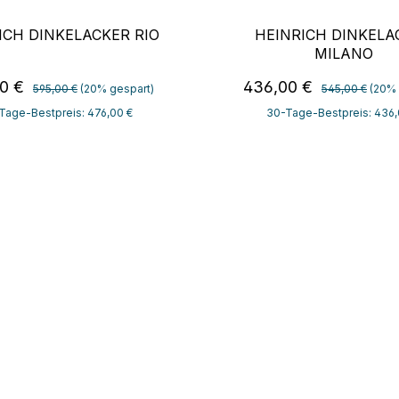
ICH DINKELACKER RIO
HEINRICH DINKELA
MILANO
Regulärer Preis:
Regulärer Preis
ufspreis:
Verkaufspreis:
00 €
436,00 €
595,00 €
(20% gespart)
545,00 €
(20% 
Tage-Bestpreis: 476,00 €
30-Tage-Bestpreis: 436,