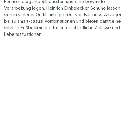
Formen, elegante Silhouetten und eine bewährte
Verarbeitung legen. Heinrich Dinkelacker Schuhe lassen
sich in vielerlei Outfits integrieren, von Business
‑
Anz
ü
gen
bis zu smart
‑
casual Kombinationen und bieten damit eine
stilvolle Fu
ß
bekleidung f
ü
r unterschiedliche Anl
ä
sse und
Lebenssituationen.