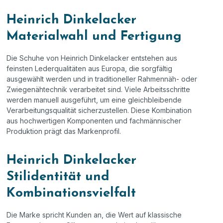
Heinrich Dinkelacker
Materialwahl und Fertigung
Die Schuhe von Heinrich Dinkelacker entstehen aus
feinsten Lederqualitäten aus Europa, die sorgfältig
ausgewählt werden und in traditioneller Rahmennäh
‑
oder
Zwiegen
ä
htechnik verarbeitet sind. Viele Arbeitsschritte
werden manuell ausgef
ü
hrt, um eine gleichbleibende
Verarbeitungsqualit
ä
t sicherzustellen. Diese Kombination
aus hochwertigen Komponenten und fachm
ä
nnischer
Produktion pr
ä
gt das Markenprofil.
Heinrich Dinkelacker
Stilidentität und
Kombinationsvielfalt
Die Marke spricht Kunden an, die Wert auf klassische