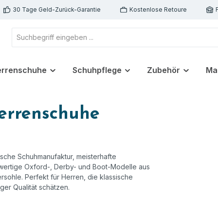
30 Tage Geld-Zurück-Garantie
Kostenlose Retoure
errenschuhe
Schuhpflege
Zubehör
Ma
Herrenschuhe
tsche Schuhmanufaktur, meisterhafte
hwertige Oxford-, Derby- und Boot-Modelle aus
sohle. Perfekt für Herren, die klassische
iger Qualität schätzen.