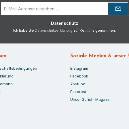
E-
Mail-
Adresse
Datenschutz
*
Ich habe die
Datenschutzerklärung
zur Kenntnis genommen.
nen
Soziale Medien & unser 
eschäftsbedingungen
Instagram
klärung
Facebook
Versand
Youtube
t
Pinterest
Unser Schuh-Magazin