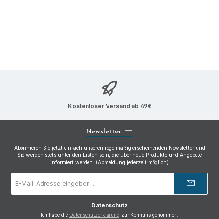
Kostenloser Versand ab 49€
Newsletter
Abonnieren Sie jetzt einfach unseren regelmäßig erscheinenden Newsletter und
Sie werden stets unter den Ersten sein, die über neue Produkte und Angebote
informiert werden. (Abmeldung jederzeit möglich)
E-
Mail-
Adresse
*
Datenschutz
Ich habe die
Datenschutzerklärung
zur Kenntnis genommen.