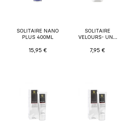
SOLITAIRE NANO
SOLITAIRE
PLUS 400ML
VELOURS- UND
NUBUKPFLEGE
75ML
15,95 €
7,95 €
Regulärer Preis:
Regulärer Preis: