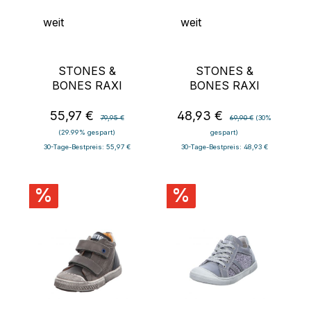
weit
weit
STONES &
STONES &
BONES RAXI
BONES RAXI
55,97 €
48,93 €
Verkaufspreis:
Regulärer Preis:
Verkaufspreis:
Regulärer Preis:
79,95 €
69,90 €
(30%
(29.99% gespart)
gespart)
30-Tage-Bestpreis: 55,97 €
30-Tage-Bestpreis: 48,93 €
%
%