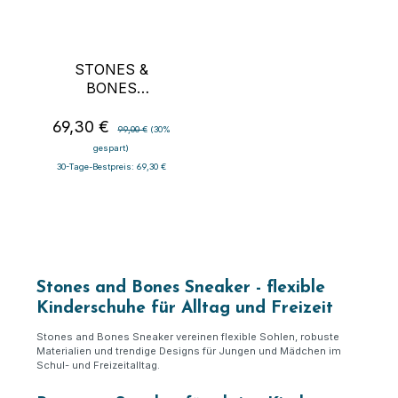
STONES &
BONES
DREVEDRY
69,30 €
Verkaufspreis:
Regulärer Preis:
99,00 €
(30%
gespart)
30-Tage-Bestpreis: 69,30 €
Stones and Bones Sneaker - flexible
Kinderschuhe für Alltag und Freizeit
Stones and Bones Sneaker vereinen flexible Sohlen, robuste
Materialien und trendige Designs für Jungen und Mädchen im
Schul- und Freizeitalltag.