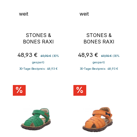
weit
weit
STONES &
STONES &
BONES RAXI
BONES RAXI
48,93 €
48,93 €
Verkaufspreis:
Regulärer Preis:
Verkaufspreis:
Regulärer Preis:
69,90 €
(30%
69,90 €
(30%
gespart)
gespart)
30-Tage-Bestpreis: 48,93 €
30-Tage-Bestpreis: 48,93 €
%
%