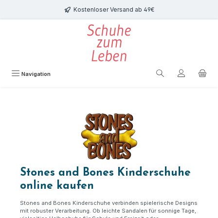
Zum Hauptinhalt springen
Kostenloser Versand ab 49€
Navigation
Stones and Bones Kinderschuhe
online kaufen
Stones and Bones Kinderschuhe verbinden spielerische Designs
mit robuster Verarbeitung. Ob leichte Sandalen für sonnige Tage,