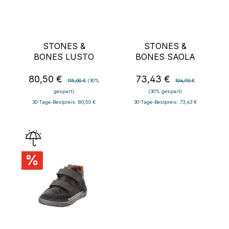
STONES &
STONES &
BONES LUSTO
BONES SAOLA
80,50 €
73,43 €
Verkaufspreis:
Regulärer Preis:
Verkaufspreis:
Regulärer Preis:
115,00 €
(30%
104,90 €
gespart)
(30% gespart)
30-Tage-Bestpreis: 80,50 €
30-Tage-Bestpreis: 73,43 €
%