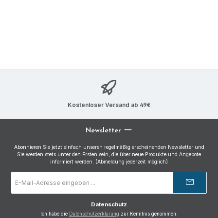
Kostenloser Versand ab 49€
Newsletter
Abonnieren Sie jetzt einfach unseren regelmäßig erscheinenden Newsletter und
Sie werden stets unter den Ersten sein, die über neue Produkte und Angebote
informiert werden. (Abmeldung jederzeit möglich)
E-
Mail-
Adresse
*
Datenschutz
Ich habe die
Datenschutzerklärung
zur Kenntnis genommen.