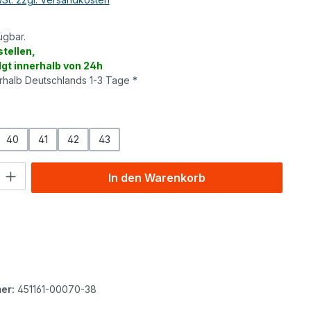
ügbar.
tellen,
lgt innerhalb von 24h
erhalb Deutschlands 1-3 Tage *
wählen
40
41
42
43
l: Gib den gewünschten Wert ein oder benutze die Schaltflächen um
In den Warenkorb
er:
451161-00070-38