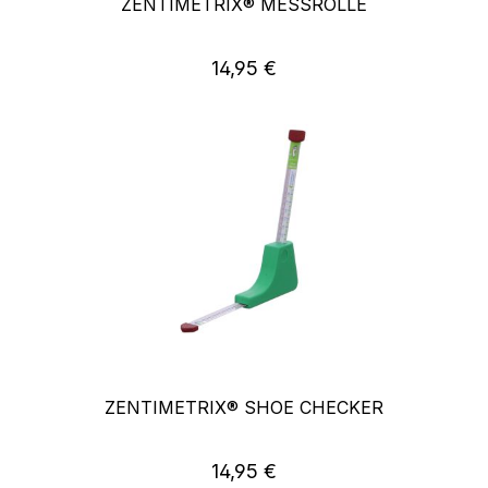
ZENTIMETRIX® MESSROLLE
Regulärer Preis:
14,95 €
ZENTIMETRIX® SHOE CHECKER
Regulärer Preis:
14,95 €