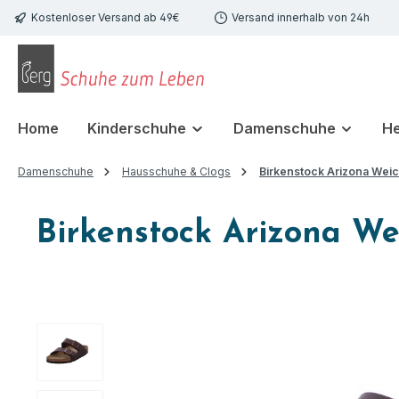
Kostenloser Versand ab 49€
Versand innerhalb von 24h
 Hauptinhalt springen
Zur Suche springen
Zur Hauptnavigation springen
Home
Kinderschuhe
Damenschuhe
H
Damenschuhe
Hausschuhe & Clogs
Birkenstock Arizona Wei
Birkenstock Arizona W
Bildergalerie überspringen