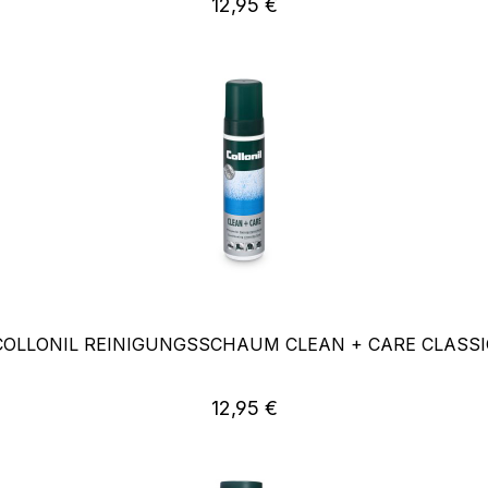
Regulärer Preis:
12,95 €
COLLONIL REINIGUNGSSCHAUM CLEAN + CARE CLASSI
Regulärer Preis:
12,95 €