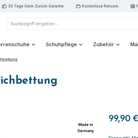
30 Tage Geld-Zurück-Garantie
Kostenlose Retoure
errenschuhe
Schuhpflege
Zubehör
Ma
chbettung
eichbettung
99,90 
Made in
Germany
Preise inkl. M