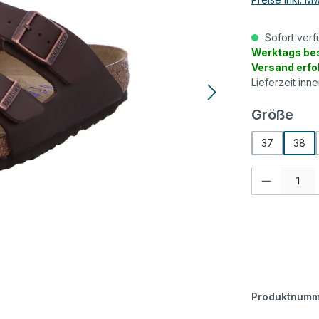
Sofort verf
Werktags bes
Versand erfo
Lieferzeit inn
aus
Größe
37
38
Produkt Anzah
Produktnumm