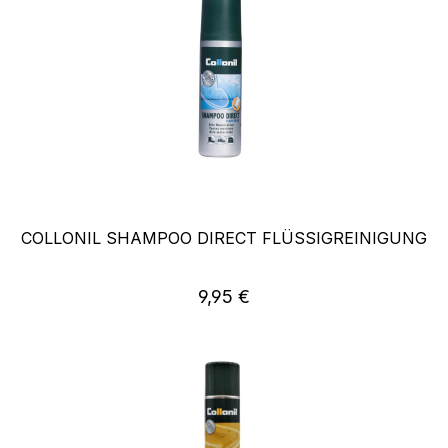
COLLONIL SHAMPOO DIRECT FLÜSSIGREINIGUNG
Regulärer Preis:
9,95 €