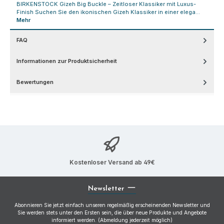
BIRKENSTOCK Gizeh Big Buckle – Zeitloser Klassiker mit Luxus-
Finish Suchen Sie den ikonischen Gizeh Klassiker in einer elega…
Mehr
FAQ
Informationen zur Produktsicherheit
Bewertungen
Kostenloser Versand ab 49€
Newsletter
Abonnieren Sie jetzt einfach unseren regelmäßig erscheinenden Newsletter und
Sie werden stets unter den Ersten sein, die über neue Produkte und Angebote
informiert werden. (Abmeldung jederzeit möglich)