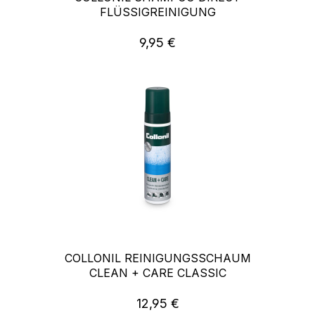
FLÜSSIGREINIGUNG
9,95 €
Regulärer Preis:
COLLONIL REINIGUNGSSCHAUM
CLEAN + CARE CLASSIC
12,95 €
Regulärer Preis: