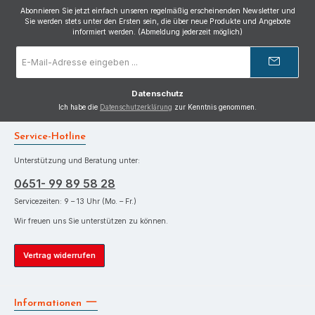
Abonnieren Sie jetzt einfach unseren regelmäßig erscheinenden Newsletter und
Sie werden stets unter den Ersten sein, die über neue Produkte und Angebote
informiert werden. (Abmeldung jederzeit möglich)
E-
Mail-
Adresse
*
Datenschutz
Ich habe die
Datenschutzerklärung
zur Kenntnis genommen.
Service-Hotline
Unterstützung und Beratung unter:
0651- 99 89 58 28
Servicezeiten: 9 – 13 Uhr (Mo. – Fr.)
Wir freuen uns Sie unterstützen zu können.
Vertrag widerrufen
Informationen