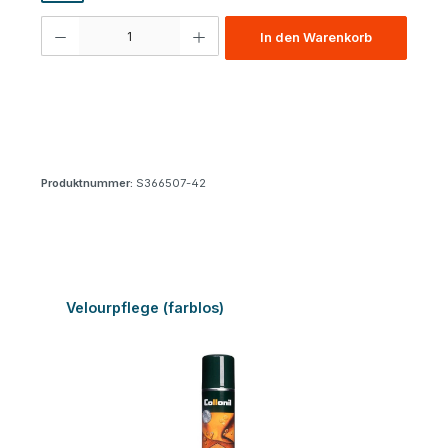
Produkt Anzahl: Gib den gewünschten Wert ein oder benutze die Schaltfl
In den Warenkorb
Produktnummer:
S366507-42
Produktgalerie überspringen
Velourpflege (farblos)