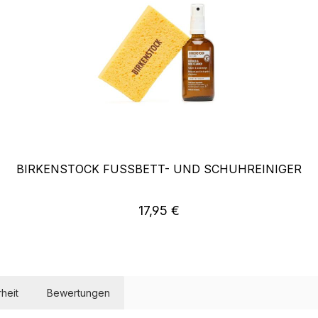
BIRKENSTOCK FUSSBETT- UND SCHUHREINIGER
Regulärer Preis:
17,95 €
heit
Bewertungen