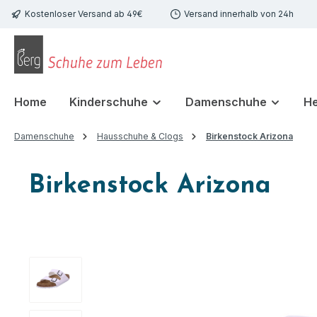
Kostenloser Versand ab 49€
Versand innerhalb von 24h
 Hauptinhalt springen
Zur Suche springen
Zur Hauptnavigation springen
Home
Kinderschuhe
Damenschuhe
H
Damenschuhe
Hausschuhe & Clogs
Birkenstock Arizona
Birkenstock Arizona
Bildergalerie überspringen