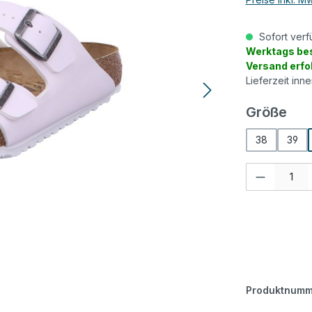
Sofort verf
Werktags bes
Versand erfo
Lieferzeit inn
aus
Größe
38
39
Produkt Anzah
Produktnumm