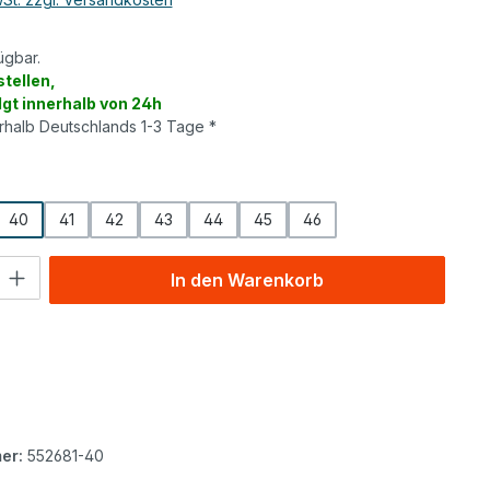
ügbar.
tellen,
lgt innerhalb von 24h
erhalb Deutschlands 1-3 Tage *
wählen
40
41
42
43
44
45
46
l: Gib den gewünschten Wert ein oder benutze die Schaltflächen um
In den Warenkorb
er:
552681-40