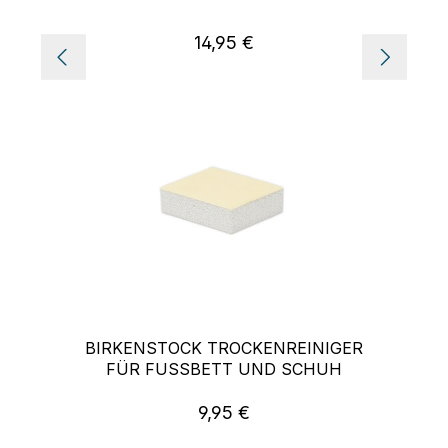
14,95 €
Regulärer Preis:
BIRKENSTOCK TROCKENREINIGER
FÜR FUSSBETT UND SCHUH
9,95 €
Regulärer Preis: