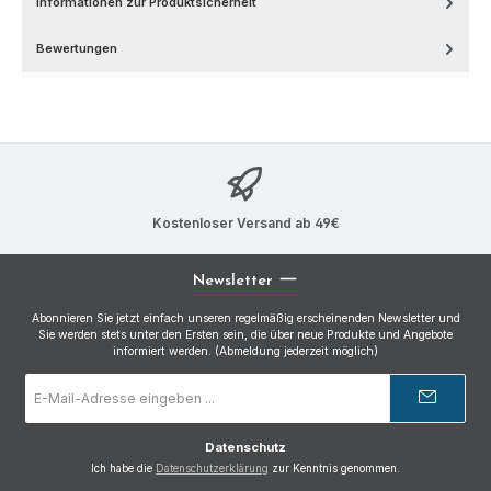
Informationen zur Produktsicherheit
Bewertungen
Kostenloser Versand ab 49€
Newsletter
Abonnieren Sie jetzt einfach unseren regelmäßig erscheinenden Newsletter und
Sie werden stets unter den Ersten sein, die über neue Produkte und Angebote
informiert werden. (Abmeldung jederzeit möglich)
E-
Mail-
Adresse
*
Datenschutz
Ich habe die
Datenschutzerklärung
zur Kenntnis genommen.