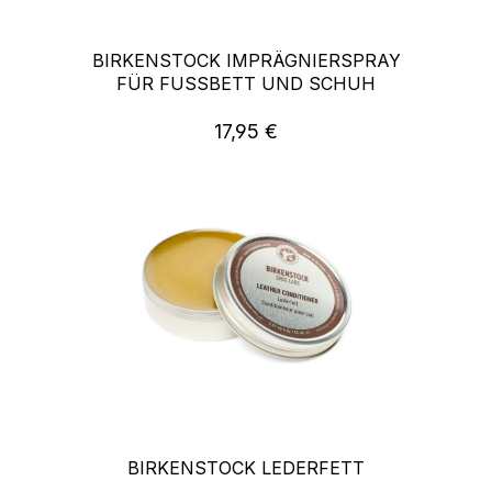
BIRKENSTOCK IMPRÄGNIERSPRAY
FÜR FUSSBETT UND SCHUH
17,95 €
Regulärer Preis:
BIRKENSTOCK LEDERFETT