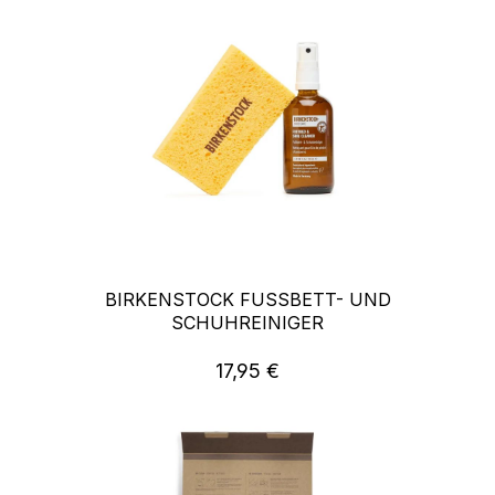
BIRKENSTOCK FUSSBETT- UND S
CHUHREINIGER
17,95 €
Regulärer Preis: