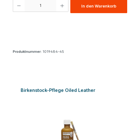
Produkt Anzahl: Gib den gewünschten Wert ein oder benutze die Schaltfl
In den Warenkorb
Produktnummer:
1019484-45
Produktgalerie überspringen
Birkenstock-Pflege Oiled Leather