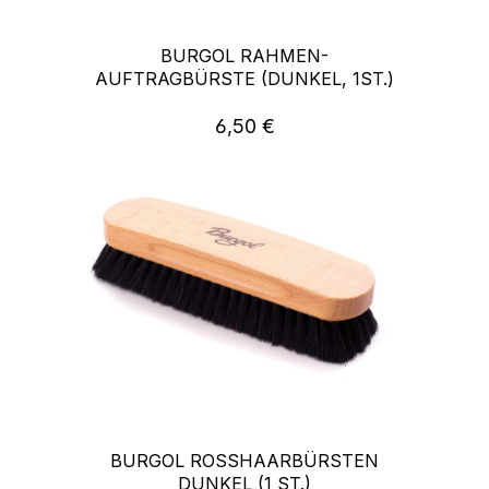
BURGOL RAHMEN-
AUFTRAGBÜRSTE (DUNKEL, 1ST.)
6,50 €
Regulärer Preis:
BURGOL ROSSHAARBÜRSTEN
DUNKEL (1 ST.)