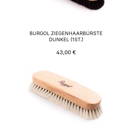
BURGOL ZIEGENHAARBÜRSTE
DUNKEL (1ST.)
43,00 €
Regulärer Preis: