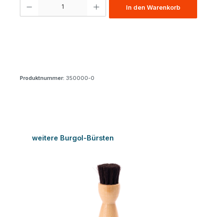
Produkt Anzahl: Gib den gewünschten Wert ein oder benutze die Schaltfl
In den Warenkorb
Produktnummer:
350000-0
Produktgalerie überspringen
weitere Burgol-Bürsten