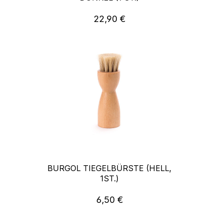
22,90 €
Regulärer Preis:
BURGOL TIEGELBÜRSTE (HELL,
1ST.)
6,50 €
Regulärer Preis: