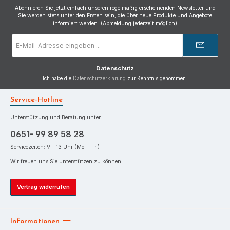
Abonnieren Sie jetzt einfach unseren regelmäßig erscheinenden Newsletter und
Sie werden stets unter den Ersten sein, die über neue Produkte und Angebote
informiert werden. (Abmeldung jederzeit möglich)
E-
Mail-
Adresse
*
Datenschutz
Ich habe die
Datenschutzerklärung
zur Kenntnis genommen.
Service-Hotline
Unterstützung und Beratung unter:
0651- 99 89 58 28
Servicezeiten: 9 – 13 Uhr (Mo. – Fr.)
Wir freuen uns Sie unterstützen zu können.
Vertrag widerrufen
Informationen