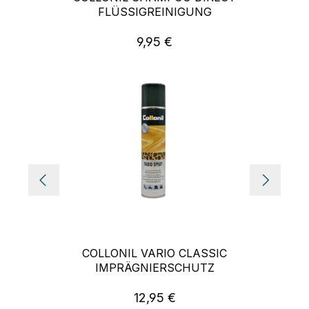
FLÜSSIGREINIGUNG
9,95 €
Regulärer Preis:
COLLONIL VARIO CLASSIC
IMPRÄGNIERSCHUTZ
12,95 €
Regulärer Preis: