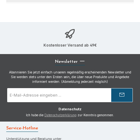
Kostenloser Versand ab 49€
Newsletter
Abonnieren Sie jetzt einfach unseren regelmäßig erscheinenden Newsletter und
Sie werden stets unter den Ersten sein, die über neue Produkte und Angebote
informiert werden. (Abmeldung jederzeit möglich)
E-
Mail-
Adresse
*
Datenschutz
Ich habe die
Datenschutzerklärung
zur Kenntnis genommen.
Service-Hotline
Unterstützung und Beratung unter: