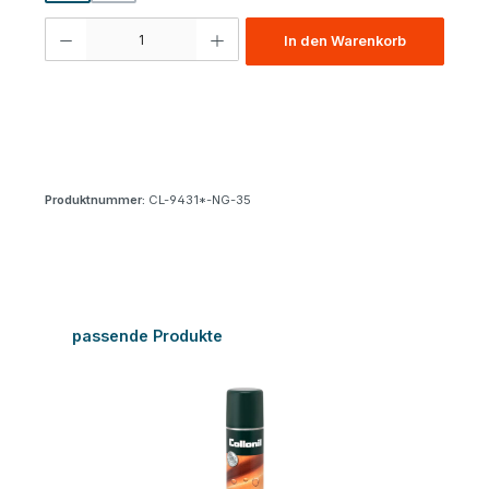
Produkt Anzahl: Gib den gewünschten Wert ein oder benutze die Schaltfl
In den Warenkorb
Produktnummer:
CL-9431*-NG-35
Produktgalerie überspringen
passende Produkte