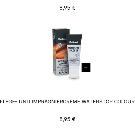
Regulärer Preis:
8,95 €
PFLEGE- UND IMPRÄGNIERCREME WATERSTOP COLOU
Regulärer Preis:
8,95 €