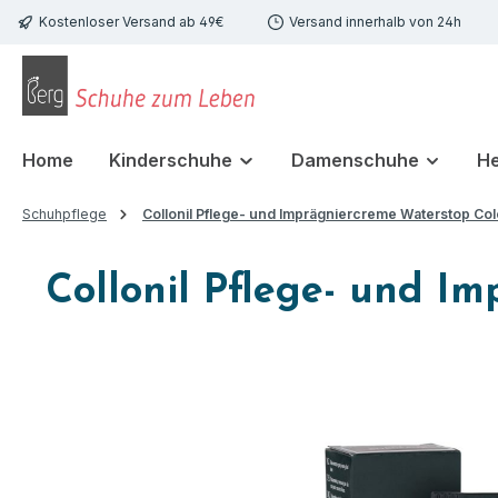
Kostenloser Versand ab 49€
Versand innerhalb von 24h
 Hauptinhalt springen
Zur Suche springen
Zur Hauptnavigation springen
Home
Kinderschuhe
Damenschuhe
H
Schuhpflege
Collonil Pflege- und Imprägniercreme Waterstop Co
Collonil Pflege- und I
Bildergalerie überspringen