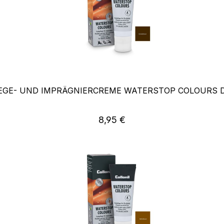
LEGE- UND IMPRÄGNIERCREME WATERSTOP COLOURS
Regulärer Preis:
8,95 €