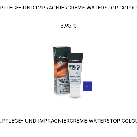
 PFLEGE- UND IMPRÄGNIERCREME WATERSTOP COLO
Regulärer Preis:
8,95 €
L PFLEGE- UND IMPRÄGNIERCREME WATERSTOP COLO