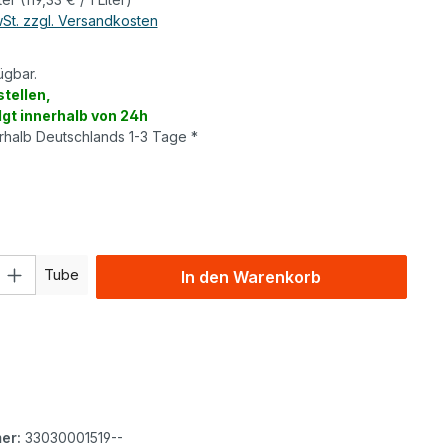
wSt. zzgl. Versandkosten
ügbar.
tellen,
lgt innerhalb von 24h
erhalb Deutschlands 1-3 Tage *
wählen
l: Gib den gewünschten Wert ein oder benutze die Schaltflächen um
Tube
In den Warenkorb
er:
33030001519--