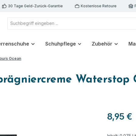
30 Tage Geld-Zurück-Garantie
Kostenlose Retoure
errenschuhe
Schuhpflege
Zubehör
Ma
lours Ocean
mprägniercreme Waterstop
8,95 €
Inhalt:
0.075 Li