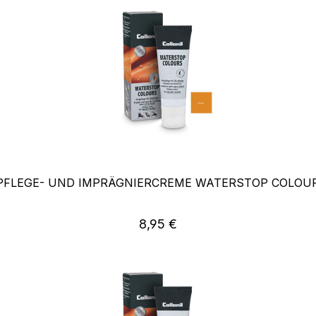
 PFLEGE- UND IMPRÄGNIERCREME WATERSTOP COLOU
Regulärer Preis:
8,95 €