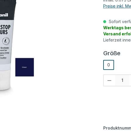
Preise inkl. M
Sofort verf
Werktags bes
Versand erfo
Lieferzeit inn
aus
Größe
0
Produkt Anzah
Produktnumm