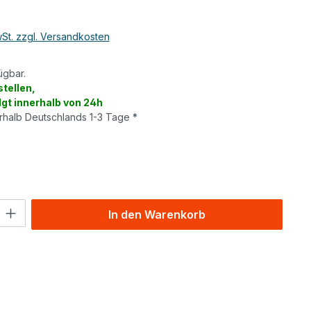
wSt. zzgl. Versandkosten
ügbar.
tellen,
lgt innerhalb von 24h
erhalb Deutschlands 1-3 Tage *
wählen
l: Gib den gewünschten Wert ein oder benutze die Schaltflächen um
In den Warenkorb