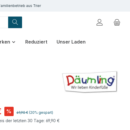
Familienbetrieb aus Trier
rken
Reduziert
Unser Laden
€
%
Regulärer Preis:
69,90 €
(20% gespart)
eis der letzten 30 Tage: 69,90 €