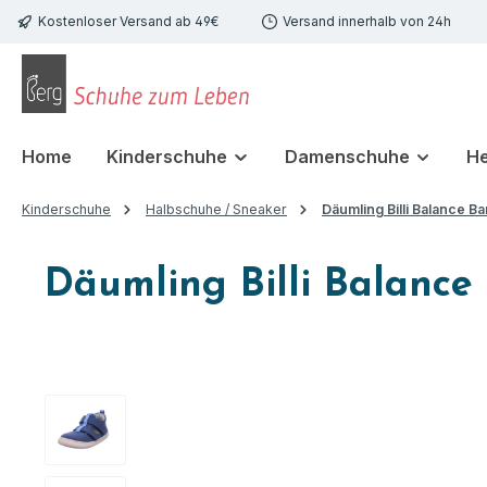
Kostenloser Versand ab 49€
Versand innerhalb von 24h
 Hauptinhalt springen
Zur Suche springen
Zur Hauptnavigation springen
Home
Kinderschuhe
Damenschuhe
H
Kinderschuhe
Halbschuhe / Sneaker
Däumling Billi Balance Ba
Däumling Billi Balance
Bildergalerie überspringen