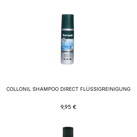
COLLONIL SHAMPOO DIRECT FLÜSSIGREINIGUNG
Regulärer Preis:
9,95 €