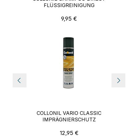
FLÜSSIGREINIGUNG
9,95 €
Regulärer Preis:
COLLONIL VARIO CLASSIC
IMPRÄGNIERSCHUTZ
12,95 €
Regulärer Preis: