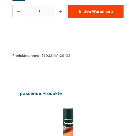
Produkt Anzahl: Gib den gewünschten Wert ein oder benutze die Schaltfl
In den Warenkorb
Produktnummer:
260221-M-28-33
Produktgalerie überspringen
passende Produkte