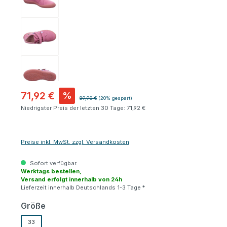
71,92 €
%
Regulärer Preis:
89,90 €
(20% gespart)
Niedrigster Preis der letzten 30 Tage: 71,92 €
Preise inkl. MwSt. zzgl. Versandkosten
Sofort verfügbar.
Werktags bestellen,
Versand erfolgt innerhalb von 24h
Lieferzeit innerhalb Deutschlands 1-3 Tage *
auswählen
Größe
33