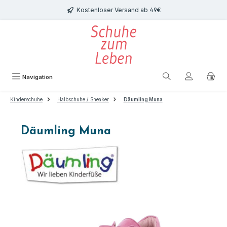
Zum Hauptinhalt springen
Kostenloser Versand ab 49€
Navigation
Kinderschuhe
Halbschuhe / Sneaker
Däumling Muna
Däumling Muna
Bildergalerie überspringen