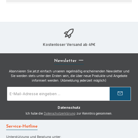
Kostenloser Versand ab 49€
Newsletter
Abonnieren Sie jetzt einfach unseren regelmäßig erscheinenden Newsletter und
Sie werden stets unter den Ersten sein, die über neue Produkte und Angebote
informiert werden. (Abmeldung jederzeit möglich)
E-
Mail-
Adresse
*
Datenschutz
Ich habe die
Datenschutzerklärung
zur Kenntnis genommen.
Service-Hotline
Unterstützung und Beratung unter: