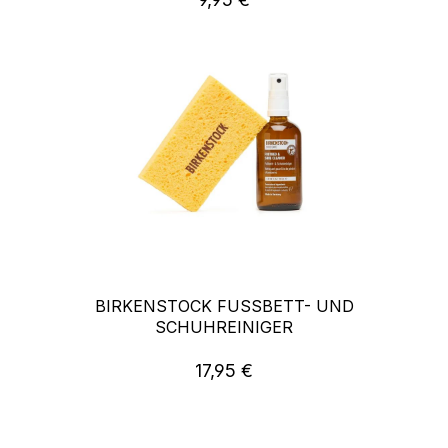
BIRKENSTOCK FUSSBETT- UND S
CHUHREINIGER
17,95 €
Regulärer Preis: