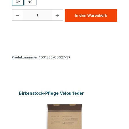
39
40
Produkt Anzahl: Gib den gewünschten Wert ein oder benutze die Schaltfl
In den Warenkorb
Produktnummer:
1031538-00027-39
Produktgalerie überspringen
Birkenstock-Pflege Velourleder