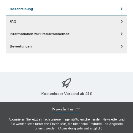
Beschreibung
FAQ
Informationen zur Produktsicherheit
Bewertungen
Kostenloser Versand ab 49€
Newsletter
Abonnieren Sie jetzt einfach unseren regelmäßig erscheinenden Newsletter und
Sie werden stets unter den Ersten sein, die über neue Produkte und Angebote
informiert werden. (Abmeldung jederzeit möglich)