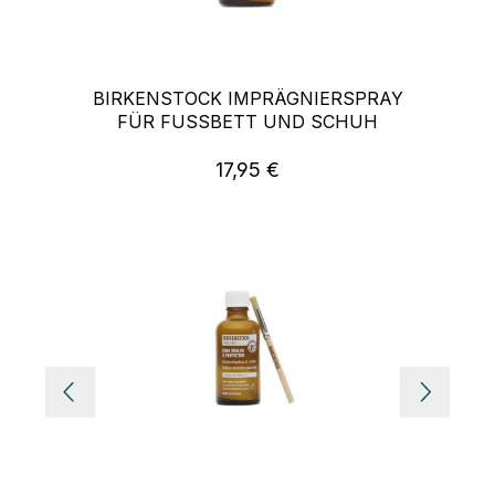
BIRKENSTOCK IMPRÄGNIERSPRAY
FÜR FUSSBETT UND SCHUH
17,95 €
Regulärer Preis: