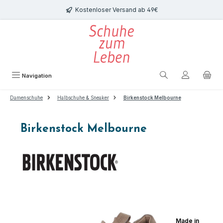
Zum Hauptinhalt springen
Kostenloser Versand ab 49€
Navigation
Damenschuhe
Halbschuhe & Sneaker
Birkenstock Melbourne
Birkenstock Melbourne
Bildergalerie überspringen
Made in