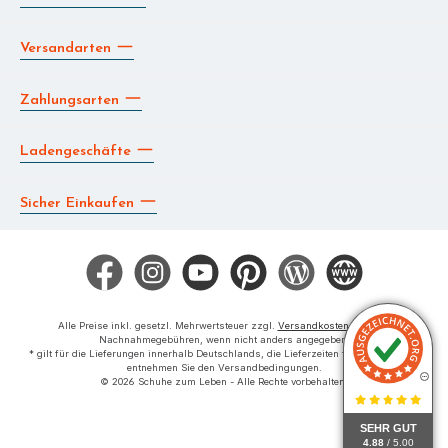
Versandarten
Zahlungsarten
Ladengeschäfte
Sicher Einkaufen
Facebook
Instagram
YouTube
Pinterest
Blog
Die BERG App
Alle Preise inkl. gesetzl. Mehrwertsteuer zzgl.
Versandkosten
und ggf.
Nachnahmegebühren, wenn nicht anders angegeben.
* gilt für die Lieferungen innerhalb Deutschlands, die Lieferzeiten für das Ausland
entnehmen Sie den Versandbedingungen.
© 2026 Schuhe zum Leben - Alle Rechte vorbehalten.
SEHR GUT
4.88
/ 5.00