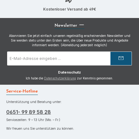
Kostenloser Versand ab 49€
Newsletter
Abonnieren Sie jetzt einfach unseren regelmäßig erscheinenden Newsletter und
Sie werden stets unter den Ersten sein, die über neue Produkte und Angebote
informiert werden. (Abmeldung jederzeit möglich)
E-
Mail-
Adresse
*
Datenschutz
Ich habe die
Datenschutzerklärung
zur Kenntnis genommen.
Service-Hotline
Unterstützung und Beratung unter:
0651- 99 89 58 28
Servicezeiten: 9 – 13 Uhr (Mo. – Fr.)
Wir freuen uns Sie unterstützen zu können.