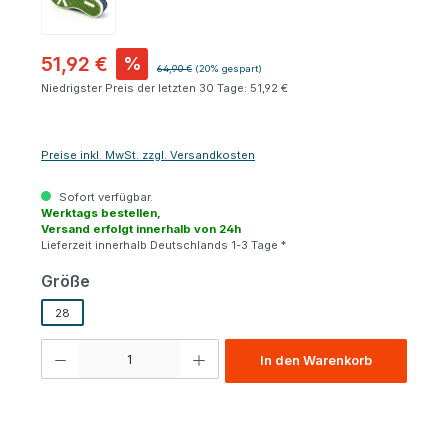
51,92 €
%
Regulärer Preis:
64,90 €
(20% gespart)
Niedrigster Preis der letzten 30 Tage: 51,92 €
Preise inkl. MwSt. zzgl. Versandkosten
Sofort verfügbar.
Werktags bestellen,
Versand erfolgt innerhalb von 24h
Lieferzeit innerhalb Deutschlands 1-3 Tage *
auswählen
Größe
28
Produkt Anzahl: Gib den gewünschten Wert ein oder benutze die Schaltfl
In den Warenkorb