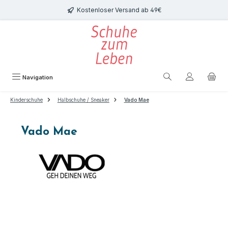
Zum Hauptinhalt springen
Kostenloser Versand ab 49€
Navigation
Kinderschuhe
Halbschuhe / Sneaker
Vado Mae
Vado Mae
Bildergalerie überspringen