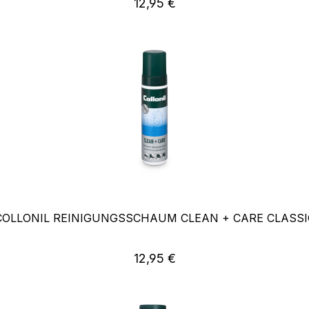
Regulärer Preis:
12,95 €
COLLONIL REINIGUNGSSCHAUM CLEAN + CARE CLASSI
Regulärer Preis:
12,95 €