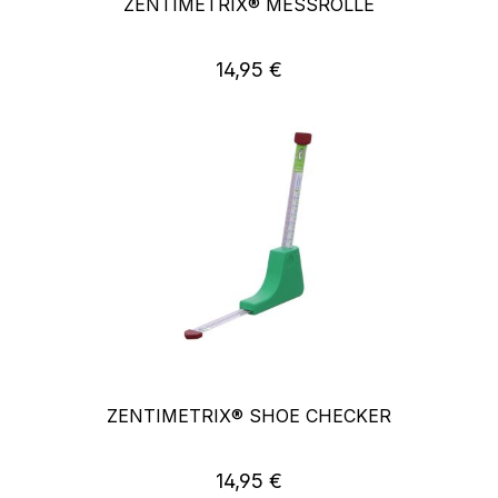
ZENTIMETRIX® MESSROLLE
Regulärer Preis:
14,95 €
ZENTIMETRIX® SHOE CHECKER
Regulärer Preis:
14,95 €