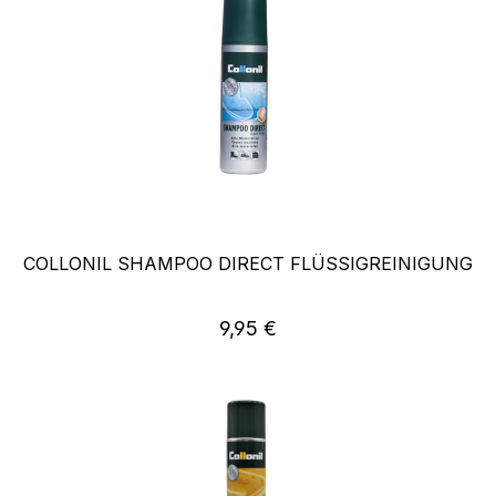
COLLONIL SHAMPOO DIRECT FLÜSSIGREINIGUNG
Regulärer Preis:
9,95 €