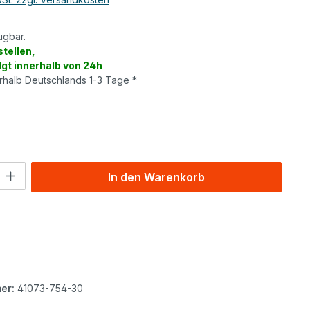
ügbar.
tellen,
lgt innerhalb von 24h
erhalb Deutschlands 1-3 Tage *
wählen
l: Gib den gewünschten Wert ein oder benutze die Schaltflächen um
In den Warenkorb
er:
41073-754-30