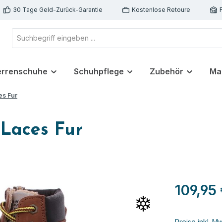
30 Tage Geld-Zurück-Garantie
Kostenlose Retoure
errenschuhe
Schuhpflege
Zubehör
Ma
es Fur
 Laces Fur
109,95
Preise inkl. M