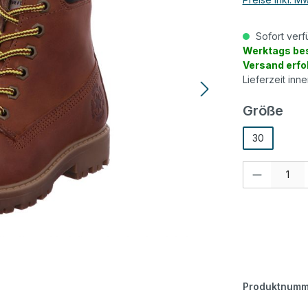
Sofort verf
Werktags bes
Versand erfo
Lieferzeit inn
aus
Größe
30
Produkt Anzah
Produktnumm