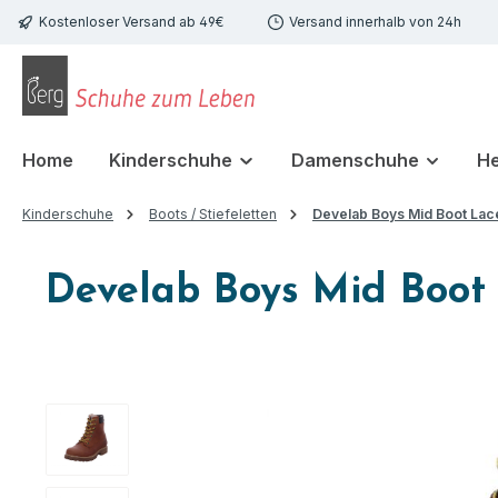
Kostenloser Versand ab 49€
Versand innerhalb von 24h
 Hauptinhalt springen
Zur Suche springen
Zur Hauptnavigation springen
Home
Kinderschuhe
Damenschuhe
H
Kinderschuhe
Boots / Stiefeletten
Develab Boys Mid Boot Lac
Develab Boys Mid Boot
Bildergalerie überspringen