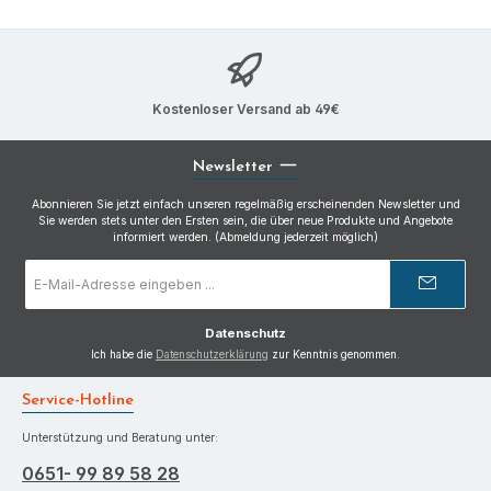
Kostenloser Versand ab 49€
Newsletter
Abonnieren Sie jetzt einfach unseren regelmäßig erscheinenden Newsletter und
Sie werden stets unter den Ersten sein, die über neue Produkte und Angebote
informiert werden. (Abmeldung jederzeit möglich)
E-
Mail-
Adresse
*
Datenschutz
Ich habe die
Datenschutzerklärung
zur Kenntnis genommen.
Service-Hotline
Unterstützung und Beratung unter:
0651- 99 89 58 28