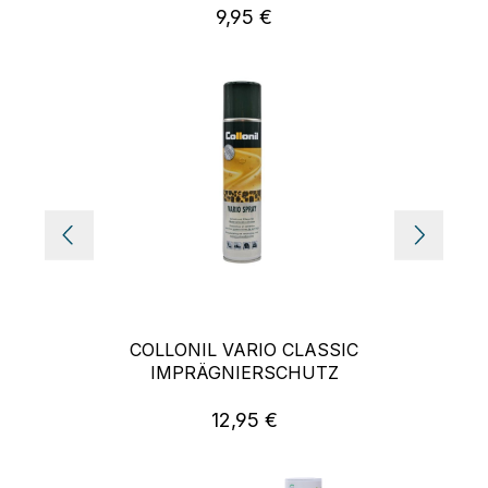
9,95 €
Regulärer Preis:
COLLONIL VARIO CLASSIC
IMPRÄGNIERSCHUTZ
12,95 €
Regulärer Preis: