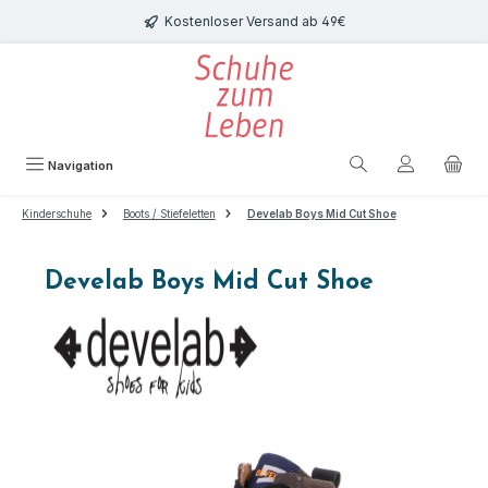
Zum Hauptinhalt springen
Kostenloser Versand ab 49€
Navigation
Kinderschuhe
Boots / Stiefeletten
Develab Boys Mid Cut Shoe
Develab Boys Mid Cut Shoe
Bildergalerie überspringen