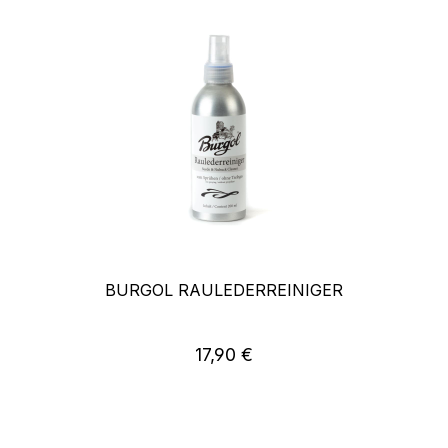
BURGOL RAULEDERREINIGER
17,90 €
Regulärer Preis: