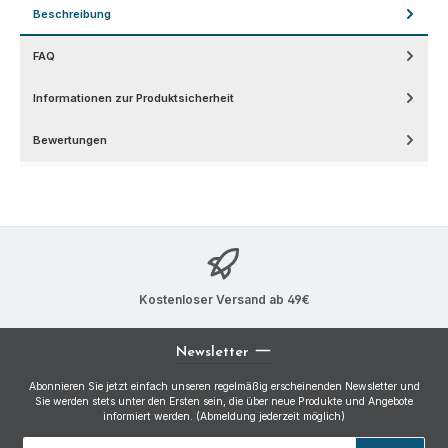
Beschreibung
FAQ
Informationen zur Produktsicherheit
Bewertungen
Kostenloser Versand ab 49€
Newsletter
Abonnieren Sie jetzt einfach unseren regelmäßig erscheinenden Newsletter und
Sie werden stets unter den Ersten sein, die über neue Produkte und Angebote
informiert werden. (Abmeldung jederzeit möglich)
E-