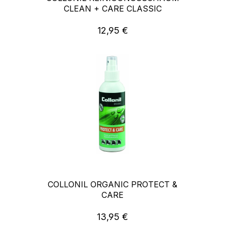
CLEAN + CARE CLASSIC
12,95 €
Regulärer Preis:
COLLONIL ORGANIC PROTECT &
CARE
13,95 €
Regulärer Preis: