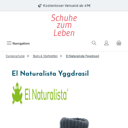
Zum Hauptinhalt springen
Kostenloser Versand ab 49€
Navigation
Damenschuhe
Boots & Stiefeletten
El Naturalista Yggdrasil
El Naturalista Yggdrasil
Bildergalerie überspringen