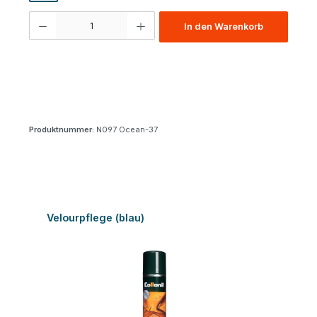
Produkt Anzahl: Gib den gewünschten Wert ein oder benutze die Schaltfl
In den Warenkorb
Produktnummer:
N097 Ocean-37
Produktgalerie überspringen
Velourpflege (blau)