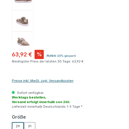
63,92 €
%
Regulärer Preis:
79,90 €
(20% gespart)
Niedrigster Preis der letzten 30 Tage: 63,92 €
Preise inkl. MwSt. zzgl. Versandkosten
Sofort verfügbar.
Werktags bestellen,
Versand erfolgt innerhalb von 24h
Lieferzeit innerhalb Deutschlands 1-3 Tage *
auswählen
Größe
29
31