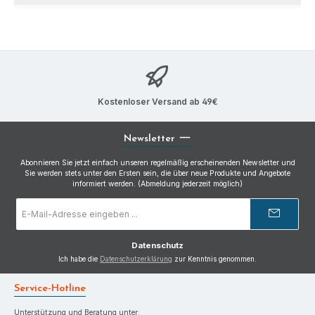
Kostenloser Versand ab 49€
Newsletter
Abonnieren Sie jetzt einfach unseren regelmäßig erscheinenden Newsletter und
Sie werden stets unter den Ersten sein, die über neue Produkte und Angebote
informiert werden. (Abmeldung jederzeit möglich)
E-
Mail-
Adresse
*
Datenschutz
Ich habe die
Datenschutzerklärung
zur Kenntnis genommen.
Service-Hotline
Unterstützung und Beratung unter: