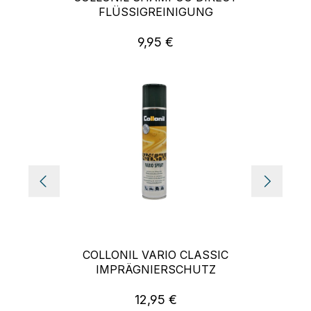
FLÜSSIGREINIGUNG
9,95 €
Regulärer Preis:
COLLONIL VARIO CLASSIC
IMPRÄGNIERSCHUTZ
12,95 €
Regulärer Preis: