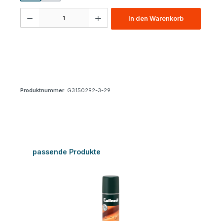
Produkt Anzahl: Gib den gewünschten Wert ein oder benutze die Schaltfl
In den Warenkorb
Produktnummer:
G3150292-3-29
Produktgalerie überspringen
passende Produkte