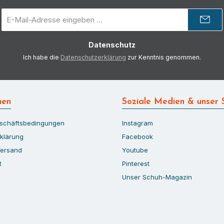
E-
Mail-
Adresse
Datenschutz
*
Ich habe die
Datenschutzerklärung
zur Kenntnis genommen.
nen
Soziale Medien & unser 
eschäftsbedingungen
Instagram
klärung
Facebook
Versand
Youtube
t
Pinterest
Unser Schuh-Magazin