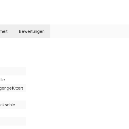
heit
Bewertungen
lle
gengefüttert
cksohle