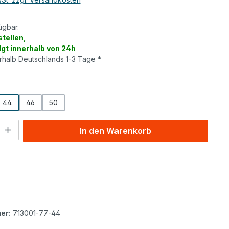
ügbar.
tellen,
lgt innerhalb von 24h
erhalb Deutschlands 1-3 Tage *
wählen
44
46
50
l: Gib den gewünschten Wert ein oder benutze die Schaltflächen um
In den Warenkorb
er:
713001-77-44