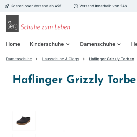
Kostenloser Versand ab 49€
Versand innerhalb von 24h
 Hauptinhalt springen
Zur Suche springen
Zur Hauptnavigation springen
Home
Kinderschuhe
Damenschuhe
H
Damenschuhe
Hausschuhe & Clogs
Haflinger Grizzly Torben
Haflinger Grizzly Torb
Bildergalerie überspringen