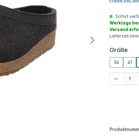
Sofort verf
Werktags bes
Versand erfo
Lieferzeit inn
aus
Größe
36
41
Produkt Anzah
Produktnumm