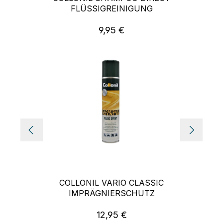
FLÜSSIGREINIGUNG
9,95 €
Regulärer Preis:
COLLONIL VARIO CLASSIC
IMPRÄGNIERSCHUTZ
12,95 €
Regulärer Preis: