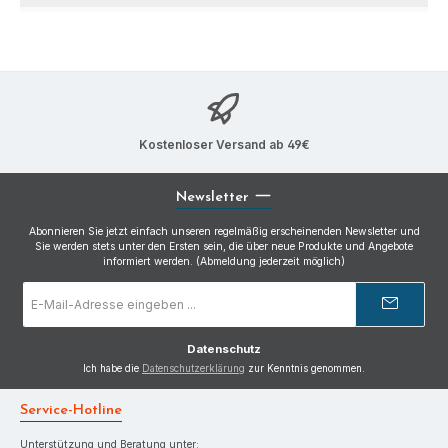
Kostenloser Versand ab 49€
Newsletter
Abonnieren Sie jetzt einfach unseren regelmäßig erscheinenden Newsletter und
Sie werden stets unter den Ersten sein, die über neue Produkte und Angebote
informiert werden. (Abmeldung jederzeit möglich)
E-
Mail-
Adresse
*
Datenschutz
Ich habe die
Datenschutzerklärung
zur Kenntnis genommen.
Service-Hotline
Unterstützung und Beratung unter: