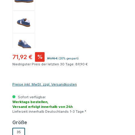
71,92 €
%
Regulärer Preis:
89,90 €
(20% gespart)
Niedrigster Preis der letzten 30 Tage: 89,90 €
Preise inkl. MwSt. zzgl. Versandkosten
Sofort verfügbar.
Werktags bestellen,
Versand erfolgt innerhalb von 24h
Lieferzeit innerhalb Deutschlands 1-3 Tage *
auswählen
Größe
35