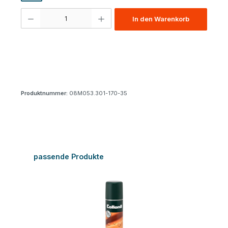
Produkt Anzahl: Gib den gewünschten Wert ein oder benutze die Schaltfl
In den Warenkorb
Produktnummer:
08M053.301-170-35
Produktgalerie überspringen
passende Produkte