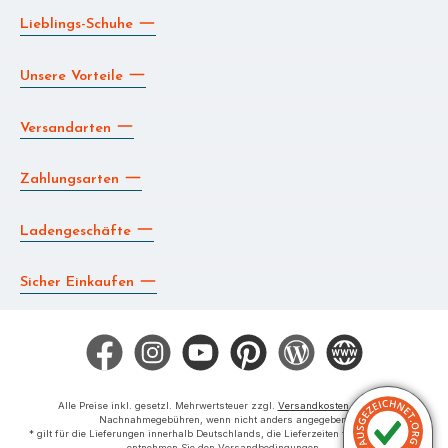
Lieblings-Schuhe
Unsere Vorteile
Versandarten
Zahlungsarten
Ladengeschäfte
Sicher Einkaufen
Facebook
Instagram
YouTube
Pinterest
Blog
Die BERG App
Alle Preise inkl. gesetzl. Mehrwertsteuer zzgl.
Versandkosten
und ggf.
Nachnahmegebühren, wenn nicht anders angegeben.
* gilt für die Lieferungen innerhalb Deutschlands, die Lieferzeiten für das Ausland
entnehmen Sie den Versandbedingungen.