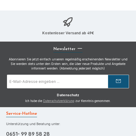
Kostenloser Versand ab 49€
Newsletter
Abonnieren Sie jetzt einfach unseren regelmäßig erscheinenden Newsletter und
Sie werden stets unter den Ersten sein, die über neue Produkte und Angebote
informiert werden. (Abmeldung jederzeit möglich)
E-
Mail-
Adresse
*
Datenschutz
Ich habe die
Datenschutzerklärung
zur Kenntnis genommen.
Service-Hotline
Unterstützung und Beratung unter:
0651- 99 89 58 28