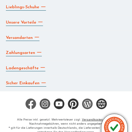
Lieblings-Schuhe
Unsere Vorteile
Versandarten
Zahlungsarten
Ladengeschäfte
Sicher Einkaufen
Facebook
Instagram
YouTube
Pinterest
Blog
Die BERG App
Alle Preise inkl. gesetzl. Mehrwertsteuer zzgl.
Versandkosten
und ggf.
Nachnahmegebühren, wenn nicht anders angegeben.
* gilt für die Lieferungen innerhalb Deutschlands, die Lieferzeiten für das Ausland
entnehmen Sie den Versandbedingungen.