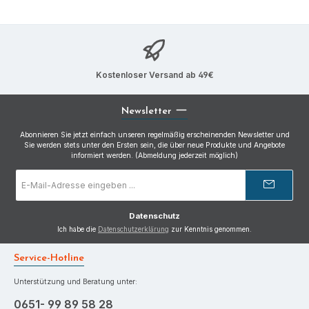
Kostenloser Versand ab 49€
Newsletter
Abonnieren Sie jetzt einfach unseren regelmäßig erscheinenden Newsletter und
Sie werden stets unter den Ersten sein, die über neue Produkte und Angebote
informiert werden. (Abmeldung jederzeit möglich)
E-
Mail-
Adresse
*
Datenschutz
Ich habe die
Datenschutzerklärung
zur Kenntnis genommen.
Service-Hotline
Unterstützung und Beratung unter:
0651- 99 89 58 28