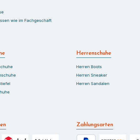
se
ssen wie im Fachgeschäft
he
Herrenschuhe
schuhe
Herren Boots
rnschuhe
Herren Sneaker
tiefel
Herren Sandalen
chuhe
ten
Zahlungsarten