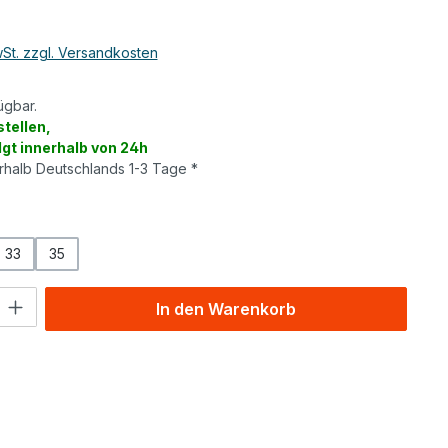
wSt. zzgl. Versandkosten
ügbar.
tellen,
lgt innerhalb von 24h
erhalb Deutschlands 1-3 Tage *
wählen
33
35
l: Gib den gewünschten Wert ein oder benutze die Schaltflächen um
In den Warenkorb