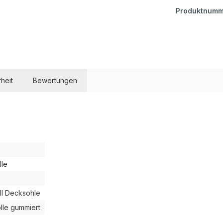
Produktnumm
heit
Bewertungen
le
l Decksohle
lle gummiert