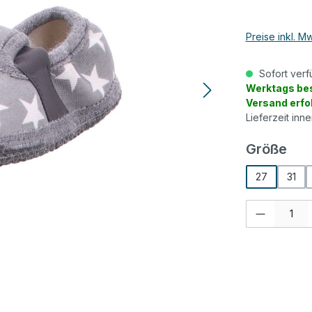
Preise inkl. M
Sofort verf
Werktags bes
Versand erfo
Lieferzeit inn
aus
Größe
27
31
Produkt Anzah