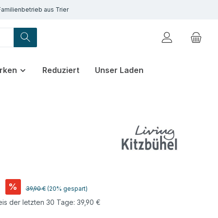
Familienbetrieb aus Trier
rken
Reduziert
Unser Laden
€
%
Regulärer Preis:
39,90 €
(20% gespart)
eis der letzten 30 Tage: 39,90 €