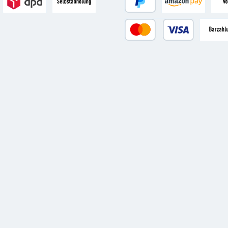
HL
Versand mit DPD
Abholung im Laden
PayPal
Amazon Pay
Vork
Kredit- oder Debitkarte
Zahlung 