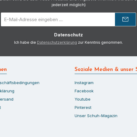
jederzeit möglich)
E-
Mail-
Adresse
Datenschutz
*
Ich habe die
Datenschutzerklärung
zur Kenntnis genommen.
nen
Soziale Medien & unser 
eschäftsbedingungen
Instagram
klärung
Facebook
Versand
Youtube
t
Pinterest
Unser Schuh-Magazin