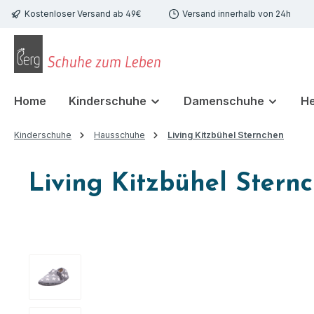
Kostenloser Versand ab 49€
Versand innerhalb von 24h
 Hauptinhalt springen
Zur Suche springen
Zur Hauptnavigation springen
Home
Kinderschuhe
Damenschuhe
H
Kinderschuhe
Hausschuhe
Living Kitzbühel Sternchen
Living Kitzbühel Stern
Bildergalerie überspringen