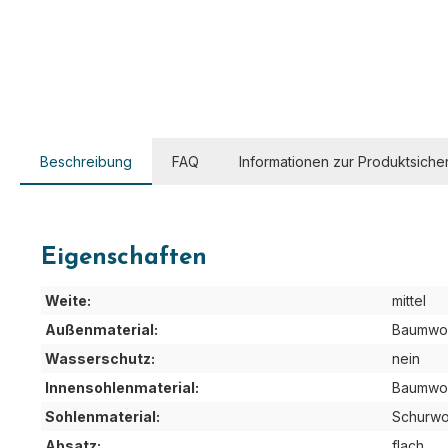
Beschreibung
FAQ
Informationen zur Produktsicher
Eigenschaften
Weite:
mittel
Außenmaterial:
Baumwol
Wasserschutz:
nein
Innensohlenmaterial:
Baumwol
Sohlenmaterial:
Schurwo
Absatz:
flach