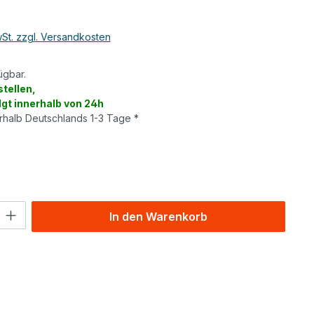
wSt. zzgl. Versandkosten
ügbar.
tellen,
lgt innerhalb von 24h
erhalb Deutschlands 1-3 Tage *
wählen
l: Gib den gewünschten Wert ein oder benutze die Schaltflächen um
In den Warenkorb