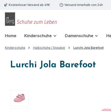
Kostenloser Versand ab 49€
Versand innerhalb von 24h
 Hauptinhalt springen
Zur Suche springen
Zur Hauptnavigation springen
Home
Kinderschuhe
Damenschuhe
H
Kinderschuhe
Halbschuhe / Sneaker
Lurchi Jola Barefoot
Lurchi Jola Barefoot
Bildergalerie überspringen