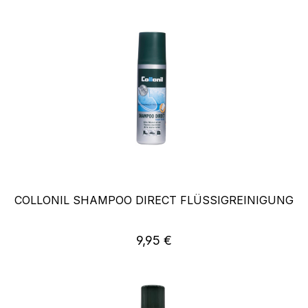
COLLONIL SHAMPOO DIRECT FLÜSSIGREINIGUNG
Regulärer Preis:
9,95 €