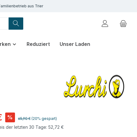
Familienbetrieb aus Trier
rken
Reduziert
Unser Laden
€
%
Regulärer Preis:
65,90 €
(20% gespart)
eis der letzten 30 Tage: 52,72 €