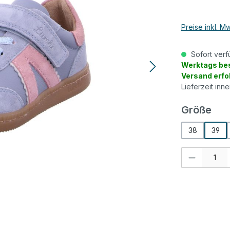
Preise inkl. M
Sofort verf
Werktags bes
Versand erfo
Lieferzeit inn
aus
Größe
38
39
Produkt Anzah