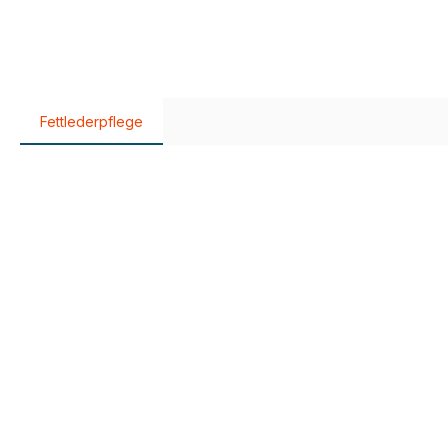
Fettlederpflege
Produktgalerie überspringen