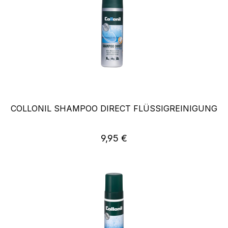
COLLONIL SHAMPOO DIRECT FLÜSSIGREINIGUNG
Regulärer Preis:
9,95 €