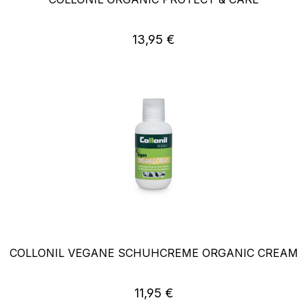
Regulärer Preis:
13,95 €
COLLONIL VEGANE SCHUHCREME ORGANIC CREAM
Regulärer Preis:
11,95 €