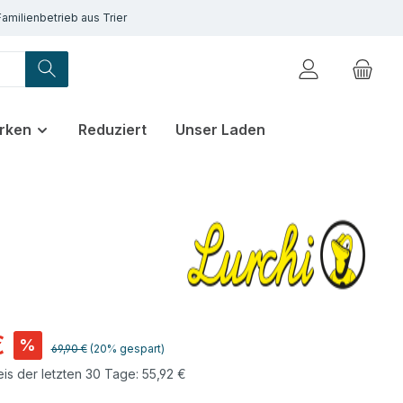
Familienbetrieb aus Trier
rken
Reduziert
Unser Laden
€
%
Regulärer Preis:
69,90 €
(20% gespart)
eis der letzten 30 Tage: 55,92 €