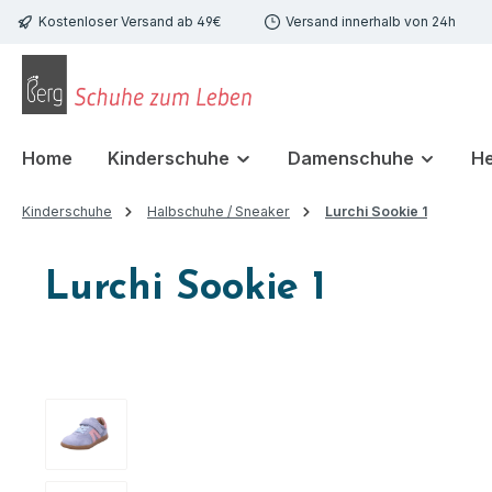
Kostenloser Versand ab 49€
Versand innerhalb von 24h
 Hauptinhalt springen
Zur Suche springen
Zur Hauptnavigation springen
Home
Kinderschuhe
Damenschuhe
H
Kinderschuhe
Halbschuhe / Sneaker
Lurchi Sookie 1
Lurchi Sookie 1
Bildergalerie überspringen