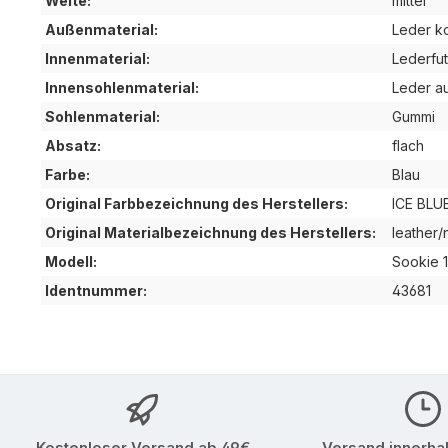
Weite:
mittel
Außenmaterial:
Leder k
Innenmaterial:
Lederfut
Innensohlenmaterial:
Leder a
Sohlenmaterial:
Gummi
Absatz:
flach
Farbe:
Blau
Original Farbbezeichnung des Herstellers:
ICE BLU
Original Materialbezeichnung des Herstellers:
leather
Modell:
Sookie 1
Identnummer:
43681
Kostenloser Versand ab 49€
Versand innerha