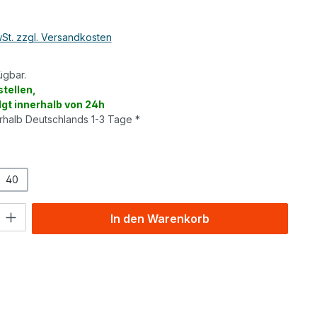
wSt. zzgl. Versandkosten
ügbar.
tellen,
lgt innerhalb von 24h
erhalb Deutschlands 1-3 Tage *
wählen
40
l: Gib den gewünschten Wert ein oder benutze die Schaltflächen um
In den Warenkorb