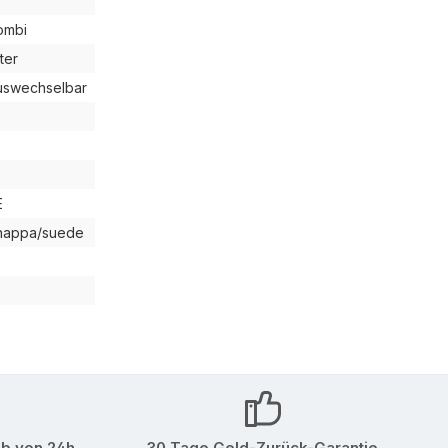
ombi
ter
uswechselbar
E
/nappa/suede
lb von 24h
30 Tage Geld-Zurück-Garantie