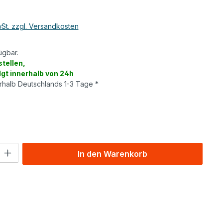
wSt. zzgl. Versandkosten
ügbar.
tellen,
lgt innerhalb von 24h
erhalb Deutschlands 1-3 Tage *
wählen
l: Gib den gewünschten Wert ein oder benutze die Schaltflächen um
In den Warenkorb