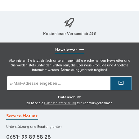
Kostenloser Versand ab 49€
Newsletter
Abonnieren Sie jetzt einfach unseren regelmäßig erscheinenden Newsletter und
Sie werden stets unter den Ersten sein, die über neue Produkte und Angebote
informiert werden. (Abmeldung jederzeit möglich)
E-
Mail-
Adresse
*
Datenschutz
Ich habe die
Datenschutzerklärung
zur Kenntnis genommen.
Service-Hotline
Unterstützung und Beratung unter:
0651- 99 89 58 28