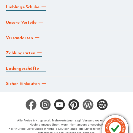
Lieblings-Schuhe
Unsere Vorteile
Versandarten
Zahlungsarten
Ladengeschäfte
Sicher Einkaufen
Facebook
Instagram
YouTube
Pinterest
Blog
Die BERG App
Alle Preise inkl. gesetzl. Mehrwertsteuer zzgl.
Versandkosten
und ggf.
Nachnahmegebühren, wenn nicht anders angegeben.
* gilt für die Lieferungen innerhalb Deutschlands, die Lieferzeiten für das Ausland
entnehmen Sie den Versandbedingungen.