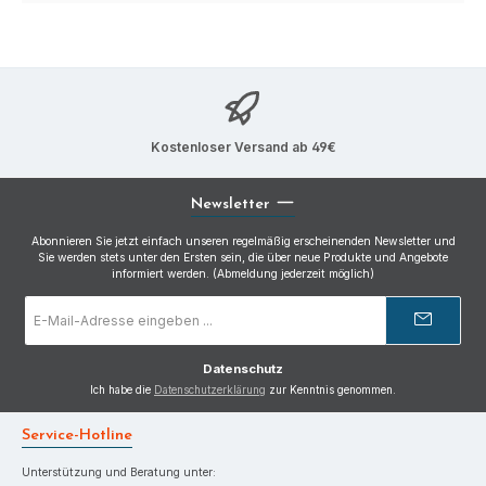
Kostenloser Versand ab 49€
Newsletter
Abonnieren Sie jetzt einfach unseren regelmäßig erscheinenden Newsletter und
Sie werden stets unter den Ersten sein, die über neue Produkte und Angebote
informiert werden. (Abmeldung jederzeit möglich)
E-
Mail-
Adresse
*
Datenschutz
Ich habe die
Datenschutzerklärung
zur Kenntnis genommen.
Service-Hotline
Unterstützung und Beratung unter: