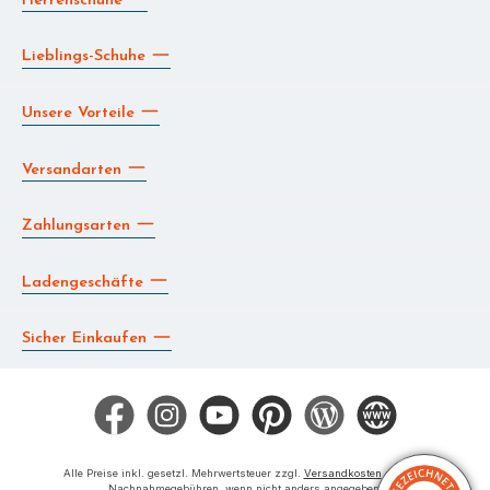
Lieblings-Schuhe
Unsere Vorteile
Versandarten
Zahlungsarten
Ladengeschäfte
Sicher Einkaufen
Facebook
Instagram
YouTube
Pinterest
Blog
Die BERG App
Alle Preise inkl. gesetzl. Mehrwertsteuer zzgl.
Versandkosten
und ggf.
Nachnahmegebühren, wenn nicht anders angegeben.