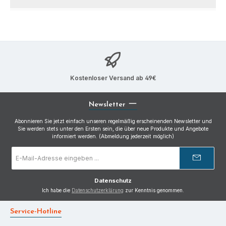
Kostenloser Versand ab 49€
Newsletter
Abonnieren Sie jetzt einfach unseren regelmäßig erscheinenden Newsletter und
Sie werden stets unter den Ersten sein, die über neue Produkte und Angebote
informiert werden. (Abmeldung jederzeit möglich)
E-
Mail-
Adresse
*
Datenschutz
Ich habe die
Datenschutzerklärung
zur Kenntnis genommen.
Service-Hotline