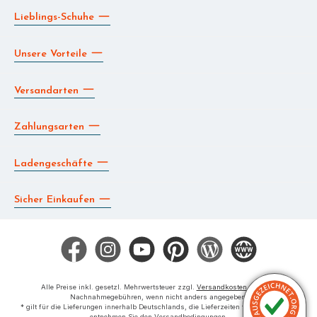
Lieblings-Schuhe
Unsere Vorteile
Versandarten
Zahlungsarten
Ladengeschäfte
Sicher Einkaufen
Facebook
Instagram
YouTube
Pinterest
Blog
Die BERG App
Alle Preise inkl. gesetzl. Mehrwertsteuer zzgl.
Versandkosten
und ggf.
Nachnahmegebühren, wenn nicht anders angegeben.
* gilt für die Lieferungen innerhalb Deutschlands, die Lieferzeiten für das Ausland
entnehmen Sie den Versandbedingungen.