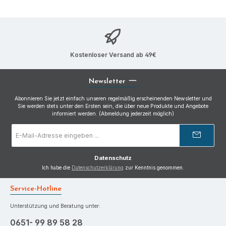
Kostenloser Versand ab 49€
Newsletter
Abonnieren Sie jetzt einfach unseren regelmäßig erscheinenden Newsletter und
Sie werden stets unter den Ersten sein, die über neue Produkte und Angebote
informiert werden. (Abmeldung jederzeit möglich)
E-
Mail-
Adresse
*
Datenschutz
Ich habe die
Datenschutzerklärung
zur Kenntnis genommen.
Service-Hotline
Unterstützung und Beratung unter:
0651- 99 89 58 28