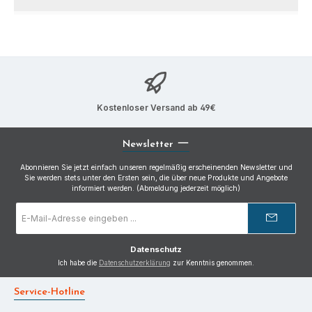
Kostenloser Versand ab 49€
Newsletter
Abonnieren Sie jetzt einfach unseren regelmäßig erscheinenden Newsletter und
Sie werden stets unter den Ersten sein, die über neue Produkte und Angebote
informiert werden. (Abmeldung jederzeit möglich)
E-
Mail-
Adresse
*
Datenschutz
Ich habe die
Datenschutzerklärung
zur Kenntnis genommen.
Service-Hotline