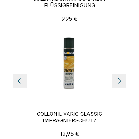
FLÜSSIGREINIGUNG
9,95 €
Regulärer Preis:
COLLONIL VARIO CLASSIC
IMPRÄGNIERSCHUTZ
12,95 €
Regulärer Preis: