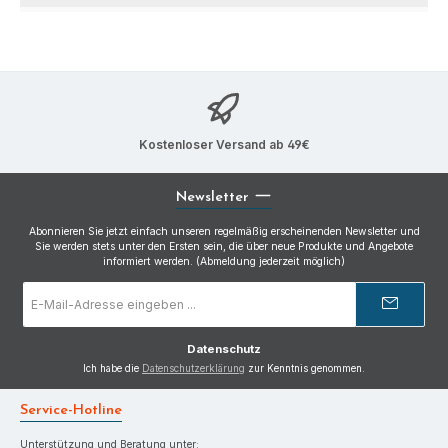
Kostenloser Versand ab 49€
Newsletter
Abonnieren Sie jetzt einfach unseren regelmäßig erscheinenden Newsletter und
Sie werden stets unter den Ersten sein, die über neue Produkte und Angebote
informiert werden. (Abmeldung jederzeit möglich)
E-
Mail-
Adresse
*
Datenschutz
Ich habe die
Datenschutzerklärung
zur Kenntnis genommen.
Service-Hotline
Unterstützung und Beratung unter: