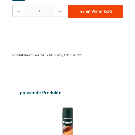
Produkt Anzahl: Gib den gewünschten Wert ein oder benutze die Schaltfl
In den Warenkorb
Produktnummer:
50 2400502/170-170-25
Produktgalerie überspringen
passende Produkte