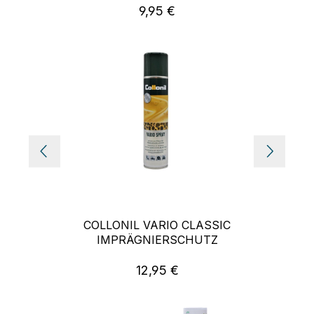
9,95 €
Regulärer Preis:
COLLONIL VARIO CLASSIC
IMPRÄGNIERSCHUTZ
12,95 €
Regulärer Preis: