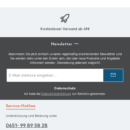
Kostenloser Versand ab 49€
Newsletter
Abonnieren Sie jetzt einfach unseren regelmäßig erscheinenden Newsletter und
Sie werden stets unter den Ersten sein, die über neue Produkte und Angebote
informiert werden. (Abmeldung jederzeit möglich)
E-
Mail-
Adresse
*
Datenschutz
Ich habe die
Datenschutzerklärung
zur Kenntnis genommen.
Service-Hotline
Unterstützung und Beratung unter:
0651- 99 89 58 28