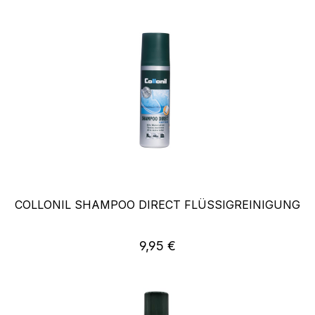
COLLONIL SHAMPOO DIRECT FLÜSSIGREINIGUNG
Regulärer Preis:
9,95 €