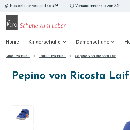
Kostenloser Versand ab 49€
Versand innerhalb von 24h
 Hauptinhalt springen
Zur Suche springen
Zur Hauptnavigation springen
Home
Kinderschuhe
Damenschuhe
H
Kinderschuhe
Lauflernschuhe
Pepino von Ricosta Laif
Pepino von Ricosta Laif
Bildergalerie überspringen