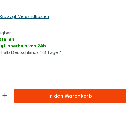
wSt. zzgl. Versandkosten
ügbar.
tellen,
lgt innerhalb von 24h
erhalb Deutschlands 1-3 Tage *
wählen
l: Gib den gewünschten Wert ein oder benutze die Schaltflächen um
In den Warenkorb