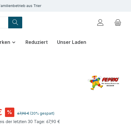
Familienbetrieb aus Trier
rken
Reduziert
Unser Laden
€
%
Regulärer Preis:
67,90 €
(20% gespart)
eis der letzten 30 Tage: 67,90 €