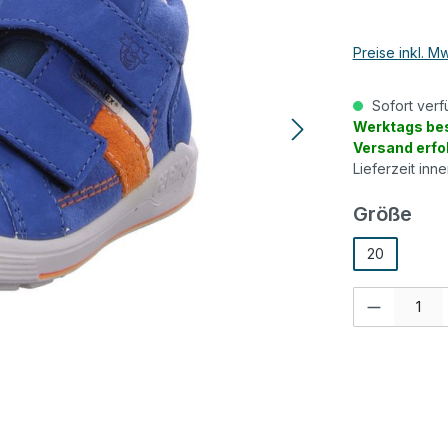
Preise inkl. M
Sofort verf
Werktags bes
Versand erfo
Lieferzeit inn
aus
Größe
20
Produkt Anzah