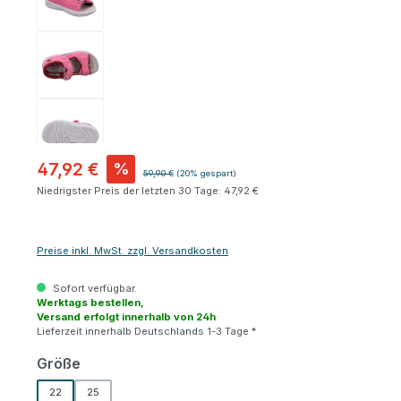
47,92 €
%
Regulärer Preis:
59,90 €
(20% gespart)
Niedrigster Preis der letzten 30 Tage: 47,92 €
Preise inkl. MwSt. zzgl. Versandkosten
Sofort verfügbar.
Werktags bestellen,
Versand erfolgt innerhalb von 24h
Lieferzeit innerhalb Deutschlands 1-3 Tage *
auswählen
Größe
22
25