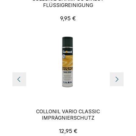
FLÜSSIGREINIGUNG
9,95 €
Regulärer Preis:
COLLONIL VARIO CLASSIC
IMPRÄGNIERSCHUTZ
12,95 €
Regulärer Preis: