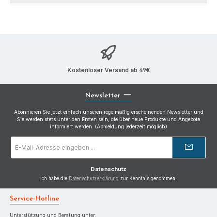
Kostenloser Versand ab 49€
Newsletter
Abonnieren Sie jetzt einfach unseren regelmäßig erscheinenden Newsletter und
Sie werden stets unter den Ersten sein, die über neue Produkte und Angebote
informiert werden. (Abmeldung jederzeit möglich)
E-
Mail-
Adresse
*
Datenschutz
Ich habe die
Datenschutzerklärung
zur Kenntnis genommen.
Service-Hotline
Unterstützung und Beratung unter: