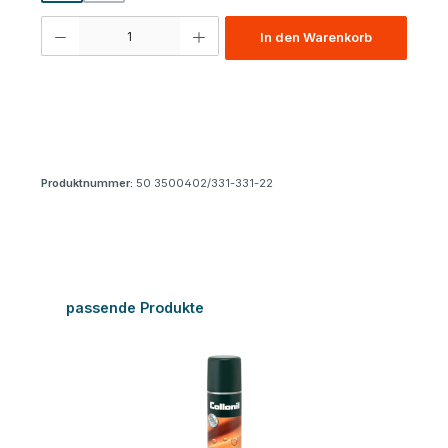
Produkt Anzahl: Gib den gewünschten Wert ein oder benutze die Schaltfl
In den Warenkorb
Produktnummer:
50 3500402/331-331-22
Produktgalerie überspringen
passende Produkte