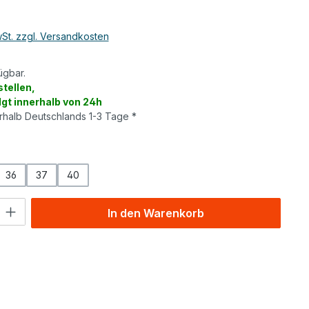
wSt. zzgl. Versandkosten
ügbar.
tellen,
lgt innerhalb von 24h
erhalb Deutschlands 1-3 Tage *
wählen
36
37
40
l: Gib den gewünschten Wert ein oder benutze die Schaltflächen um
In den Warenkorb