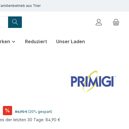
Familienbetrieb aus Trier
rken
Reduziert
Unser Laden
€
%
Regulärer Preis:
84,90 €
(20% gespart)
eis der letzten 30 Tage: 84,90 €