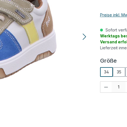
Preise inkl. M
Sofort verf
Werktags bes
Versand erfo
Lieferzeit inn
aus
Größe
34
35
Produkt Anzah