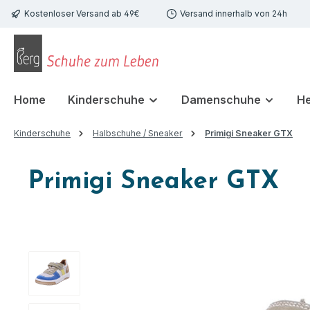
Kostenloser Versand ab 49€
Versand innerhalb von 24h
 Hauptinhalt springen
Zur Suche springen
Zur Hauptnavigation springen
Home
Kinderschuhe
Damenschuhe
H
Kinderschuhe
Halbschuhe / Sneaker
Primigi Sneaker GTX
Primigi Sneaker GTX
Bildergalerie überspringen