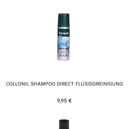
COLLONIL SHAMPOO DIRECT FLÜSSIGREINIGUNG
Regulärer Preis:
9,95 €