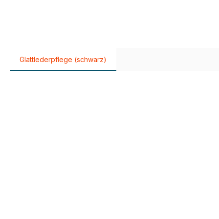
Glattlederpflege (schwarz)
Produktgalerie überspringen