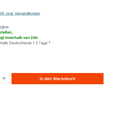
wSt. zzgl. Versandkosten
ügbar.
tellen,
lgt innerhalb von 24h
erhalb Deutschlands 1-3 Tage *
wählen
l: Gib den gewünschten Wert ein oder benutze die Schaltflächen um
In den Warenkorb