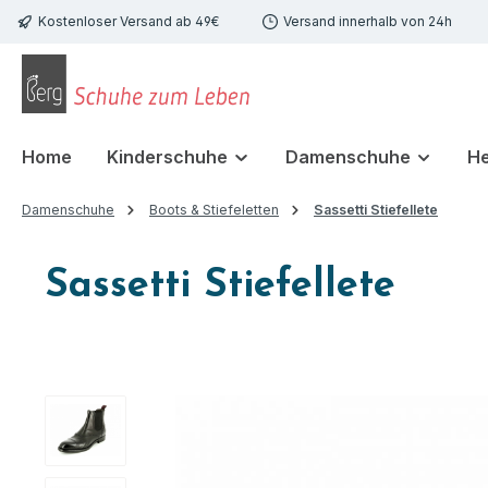
Kostenloser Versand ab 49€
Versand innerhalb von 24h
 Hauptinhalt springen
Zur Suche springen
Zur Hauptnavigation springen
Home
Kinderschuhe
Damenschuhe
H
Damenschuhe
Boots & Stiefeletten
Sassetti Stiefellete
Sassetti Stiefellete
Bildergalerie überspringen