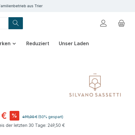
Familienbetrieb aus Trier
rken
Reduziert
Unser Laden
 €
%
Regulärer Preis:
499,00 €
(50% gespart)
eis der letzten 30 Tage: 249,50 €