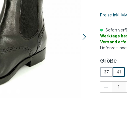
Preise inkl. M
Sofort verf
Werktags bes
Versand erfo
Lieferzeit inn
aus
Größe
37
41
Produkt Anzah